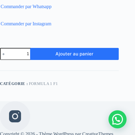
Commander par Whatsapp
Commander par Instagram
quantité
Ajouter au panier
de
Gilet
Red
Bull
F1
22-
CATÉGORIE :
FORMULA 1 F1
23
Copyright © 2026 - Thème WordPress par
CreativeThemes
.