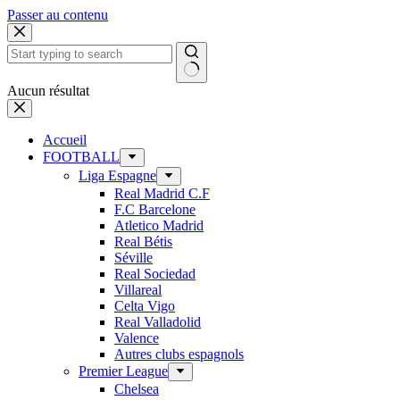
Passer au contenu
Aucun résultat
Accueil
FOOTBALL
Liga Espagne
Real Madrid C.F
F.C Barcelone
Atletico Madrid
Real Bétis
Séville
Real Sociedad
Villareal
Celta Vigo
Real Valladolid
Valence
Autres clubs espagnols
Premier League
Chelsea