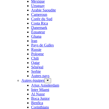
Mexique
Uruguay
Arabie Saoudite
Cameroun
Corée du Sud
Costa Rica
Danemark
Équateur
Ghana
Iran
Pays de Galles
Russie
Pologne
Chili
Qatar
Sénégal
Serbie
Autres pays
Autres équipes
Ajjax Amstterdam
Inter Miami
Al Nassr
Boca Junior
Benfica
Corinthians