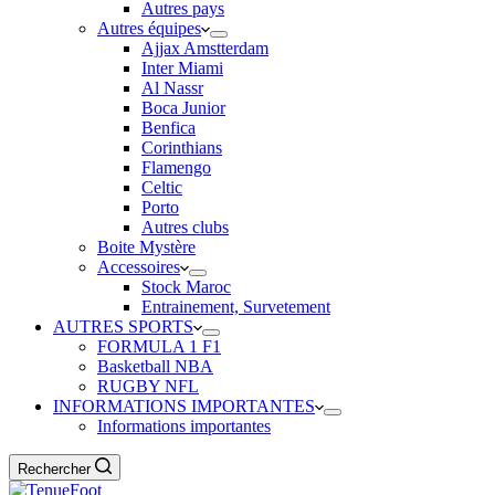
Autres pays
Autres équipes
Ajjax Amstterdam
Inter Miami
Al Nassr
Boca Junior
Benfica
Corinthians
Flamengo
Celtic
Porto
Autres clubs
Boite Mystère
Accessoires
Stock Maroc
Entrainement, Survetement
AUTRES SPORTS
FORMULA 1 F1
Basketball NBA
RUGBY NFL
INFORMATIONS IMPORTANTES
Informations importantes
Rechercher