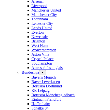
Arsenal
Liverpool
Manchester United
Manchester City
Tottenham
Leicester City
Leeds United
Everton
Newcastle
Brighton
West Ham
Wolverhampton
Aston Villa
Crystal Palace
Southampton
Autres clubs anglais
Bundesliga
Bayern Munich
Bayer Leverkusen
Borussia Dortmund
RB Leipzig
Borussia Mönchengladbach
Eintracht Francfurt
Hoffenhaim
Schalke 04