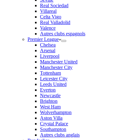
Real Sociedad
Villareal
Celta Vigo
Real Valladolid
Valence
Autres clubs espagnols
Premier League
Chelsea
Arsenal
Liverpool
Manchester United
Manchester City
Tottenham
Leicester City
Leeds United
Everton
Newcastle
Brighton
West Ham
Wolverhampton
Aston Villa
Crystal Palace
Southampton
Autres clubs anglais