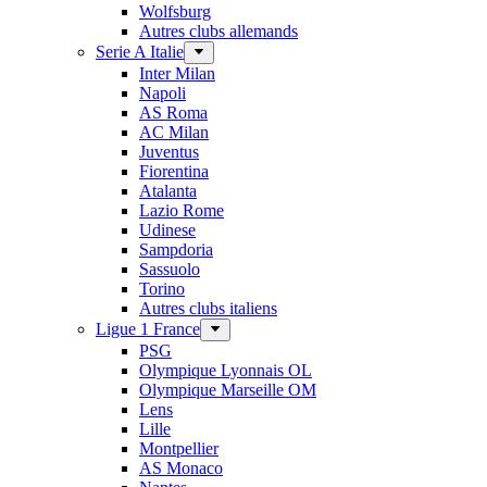
Wolfsburg
Autres clubs allemands
Serie A Italie
Inter Milan
Napoli
AS Roma
AC Milan
Juventus
Fiorentina
Atalanta
Lazio Rome
Udinese
Sampdoria
Sassuolo
Torino
Autres clubs italiens
Ligue 1 France
PSG
Olympique Lyonnais OL
Olympique Marseille OM
Lens
Lille
Montpellier
AS Monaco