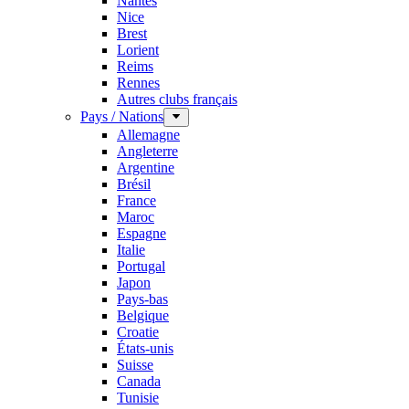
Nantes
Nice
Brest
Lorient
Reims
Rennes
Autres clubs français
Pays / Nations
Allemagne
Angleterre
Argentine
Brésil
France
Maroc
Espagne
Italie
Portugal
Japon
Pays-bas
Belgique
Croatie
États-unis
Suisse
Canada
Tunisie