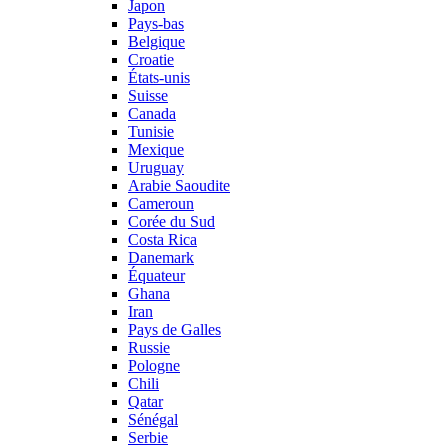
Japon
Pays-bas
Belgique
Croatie
États-unis
Suisse
Canada
Tunisie
Mexique
Uruguay
Arabie Saoudite
Cameroun
Corée du Sud
Costa Rica
Danemark
Équateur
Ghana
Iran
Pays de Galles
Russie
Pologne
Chili
Qatar
Sénégal
Serbie