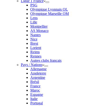
Ligue 1 France
PSG
Olympique Lyonnais OL
Olympique Marseille OM
Lens
Lille
Montpellier
AS Monaco
Nantes
Nice
Brest
Lorient
Reims
Rennes
Autres clubs français
Pays / Nations
Allemagne
Angleterre
Argentine
Brésil
France
Maroc
Espagne
Italie
Portugal