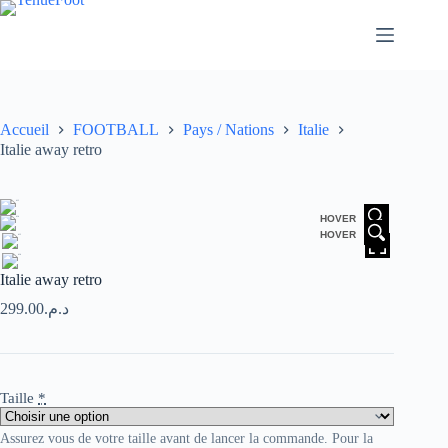
Passer
au
contenu
Accueil
FOOTBALL
Pays / Nations
Italie
Italie away retro
HOVER
HOVER
Italie away retro
299.00
د.م.
Taille
*
Assurez vous de votre taille avant de lancer la commande. Pour la