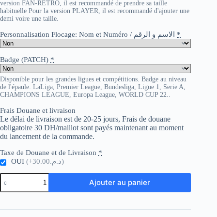
version FAN-RETRO, il est recommandé de prendre sa taille
habituelle Pour la version PLAYER, il est recommandé d'ajouter une
demi voire une taille.
Personnalisation Flocage: Nom et Numéro / الاسم و الرقم
*
Badge (PATCH)
*
Disponible pour les grandes ligues et compétitions. Badge au niveau
de l'épaule: LaLiga, Premier League, Bundesliga, Ligue 1, Serie A,
CHAMPIONS LEAGUE, Europa League, WORLD CUP 22..
Frais Douane et livraison
Le délai de livraison est de 20-25 jours, Frais de douane
obligatoire 30 DH/maillot sont payés maintenant au moment
du lancement de la commande.
Taxe de Douane et de Livraison
*
OUI
(+د.م.30.00)
quantité
Ajouter au panier
de
Italie
away
retro