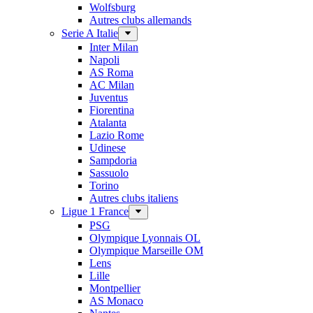
Wolfsburg
Autres clubs allemands
Serie A Italie
Inter Milan
Napoli
AS Roma
AC Milan
Juventus
Fiorentina
Atalanta
Lazio Rome
Udinese
Sampdoria
Sassuolo
Torino
Autres clubs italiens
Ligue 1 France
PSG
Olympique Lyonnais OL
Olympique Marseille OM
Lens
Lille
Montpellier
AS Monaco