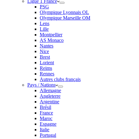
Ligue 1 France
PSG
Olympique Lyonnais OL
Olympique Marseille OM
Lens
Lille
Montpellier
AS Monaco
Nantes
Nice
Brest
Lorient
Reims
Rennes
Autres clubs français
Pays / Nations
Allemagne
Angleterre
Argentine
Brésil
France
Maroc
Espagne
Italie
Portugal