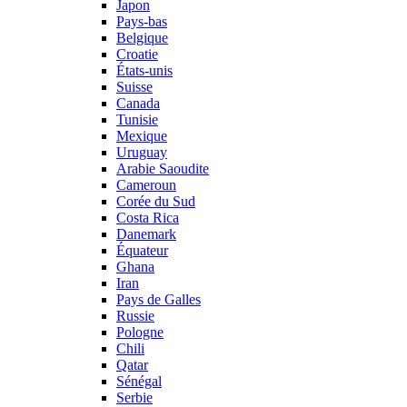
Japon
Pays-bas
Belgique
Croatie
États-unis
Suisse
Canada
Tunisie
Mexique
Uruguay
Arabie Saoudite
Cameroun
Corée du Sud
Costa Rica
Danemark
Équateur
Ghana
Iran
Pays de Galles
Russie
Pologne
Chili
Qatar
Sénégal
Serbie