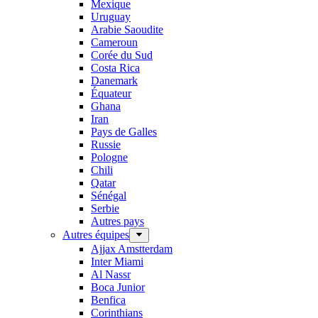
Mexique
Uruguay
Arabie Saoudite
Cameroun
Corée du Sud
Costa Rica
Danemark
Équateur
Ghana
Iran
Pays de Galles
Russie
Pologne
Chili
Qatar
Sénégal
Serbie
Autres pays
Autres équipes
Ajjax Amstterdam
Inter Miami
Al Nassr
Boca Junior
Benfica
Corinthians