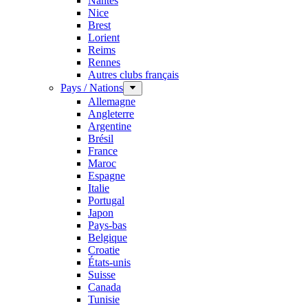
Nantes
Nice
Brest
Lorient
Reims
Rennes
Autres clubs français
Pays / Nations
Allemagne
Angleterre
Argentine
Brésil
France
Maroc
Espagne
Italie
Portugal
Japon
Pays-bas
Belgique
Croatie
États-unis
Suisse
Canada
Tunisie