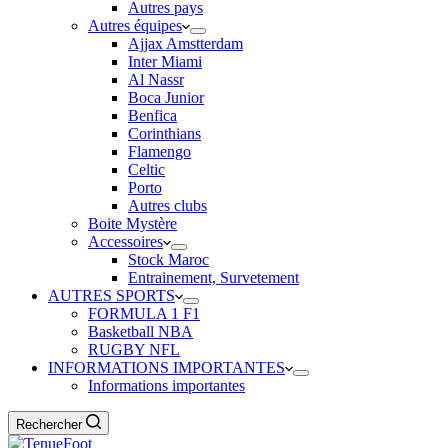
Autres pays
Autres équipes
Ajjax Amstterdam
Inter Miami
Al Nassr
Boca Junior
Benfica
Corinthians
Flamengo
Celtic
Porto
Autres clubs
Boite Mystère
Accessoires
Stock Maroc
Entrainement, Survetement
AUTRES SPORTS
FORMULA 1 F1
Basketball NBA
RUGBY NFL
INFORMATIONS IMPORTANTES
Informations importantes
Rechercher