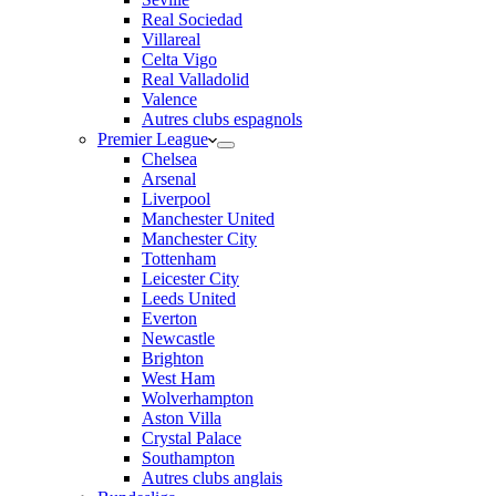
Real Sociedad
Villareal
Celta Vigo
Real Valladolid
Valence
Autres clubs espagnols
Premier League
Chelsea
Arsenal
Liverpool
Manchester United
Manchester City
Tottenham
Leicester City
Leeds United
Everton
Newcastle
Brighton
West Ham
Wolverhampton
Aston Villa
Crystal Palace
Southampton
Autres clubs anglais