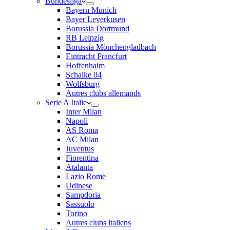
Bundesliga
Bayern Munich
Bayer Leverkusen
Borussia Dortmund
RB Leipzig
Borussia Mönchengladbach
Eintracht Francfurt
Hoffenhaim
Schalke 04
Wolfsburg
Autres clubs allemands
Serie A Italie
Inter Milan
Napoli
AS Roma
AC Milan
Juventus
Fiorentina
Atalanta
Lazio Rome
Udinese
Sampdoria
Sassuolo
Torino
Autres clubs italiens