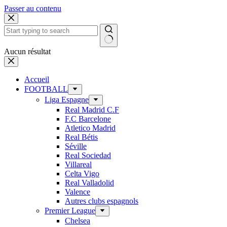
Passer au contenu
Aucun résultat
Accueil
FOOTBALL
Liga Espagne
Real Madrid C.F
F.C Barcelone
Atletico Madrid
Real Bétis
Séville
Real Sociedad
Villareal
Celta Vigo
Real Valladolid
Valence
Autres clubs espagnols
Premier League
Chelsea