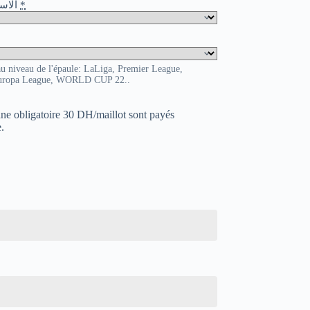
o / الاسم و الرقم
*
au niveau de l'épaule: LaLiga, Premier League,
uropa League, WORLD CUP 22..
uane obligatoire 30 DH/maillot sont payés
.