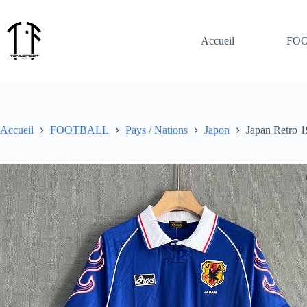
Passer
au
contenu
Accueil
FO
Accueil
FOOTBALL
Pays / Nations
Japon
Japan Retro 