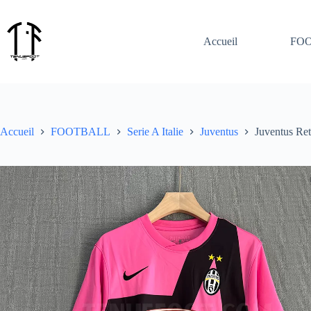
Passer
au
contenu
Accueil
FO
Accueil
FOOTBALL
Serie A Italie
Juventus
Juventus Re