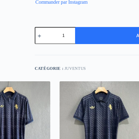
Commander par Instagram
quantité
de
A
Juventus
Retro
11-
12
Away
CATÉGORIE :
JUVENTUS