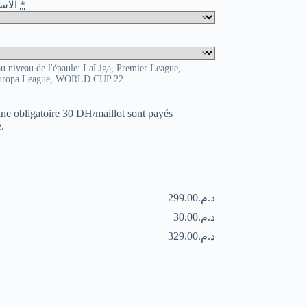
o / الاسم و الرقم
*
au niveau de l'épaule: LaLiga, Premier League,
uropa League, WORLD CUP 22..
uane obligatoire 30 DH/maillot sont payés
.
د.م.299.00
د.م.30.00
د.م.329.00