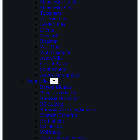
Manchester United
Manchester City
Tottenham
Leicester City
Leeds United
Everton
Newcastle
Brighton
West Ham
Wolverhampton
Aston Villa
Crystal Palace
Southampton
Autres clubs anglais
Bundesliga
Bayern Munich
Bayer Leverkusen
Borussia Dortmund
RB Leipzig
Borussia Mönchengladbach
Eintracht Francfurt
Hoffenhaim
Schalke 04
Wolfsburg
Autres clubs allemands