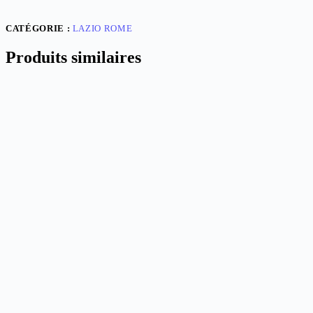
Italia
10th
CATÉGORIE :
LAZIO ROME
Produits similaires