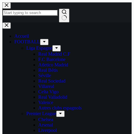
Passer
au
contenu
Aucun
résultat
Accueil
FOOTBALL
Liga Espagne
Real Madrid C.F
F.C Barcelone
Atletico Madrid
Real Bétis
Séville
Real Sociedad
Villareal
Celta Vigo
Real Valladolid
Valence
Autres clubs espagnols
Premier League
Chelsea
Arsenal
Liverpool