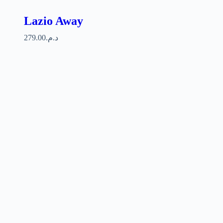
Lazio Away
279.00
د.م.