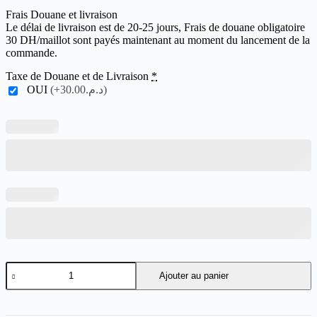
Frais Douane et livraison
Le délai de livraison est de 20-25 jours, Frais de douane obligatoire
30 DH/maillot sont payés maintenant au moment du lancement de la
commande.
Taxe de Douane et de Livraison
*
OUI
(+د.م.30.00)
quantité
Ajouter au panier
de
Lazio
Coppa