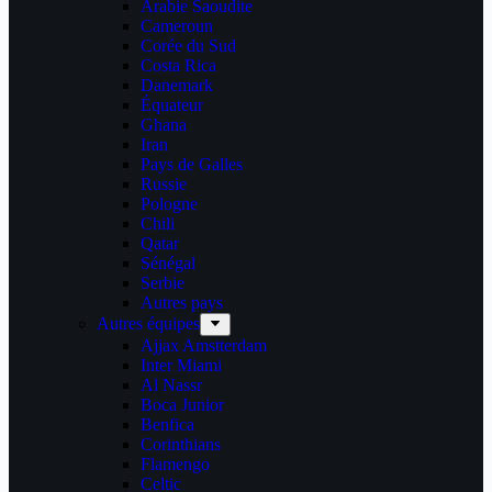
Arabie Saoudite
Cameroun
Corée du Sud
Costa Rica
Danemark
Équateur
Ghana
Iran
Pays de Galles
Russie
Pologne
Chili
Qatar
Sénégal
Serbie
Autres pays
Autres équipes
Ajjax Amstterdam
Inter Miami
Al Nassr
Boca Junior
Benfica
Corinthians
Flamengo
Celtic