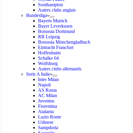
Southampton
Autres clubs anglais
Bundesliga
Bayern Munich
Bayer Leverkusen
Borussia Dortmund
RB Leipzig
Borussia Mönchengladbach
Eintracht Francfurt
Hoffenhaim
Schalke 04
Wolfsburg
Autres clubs allemands
Serie A Italie
Inter Milan
Napoli
AS Roma
AC Milan
Juventus
Fiorentina
Atalanta
Lazio Rome
Udinese
Sampdoria
Sassuolo