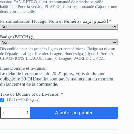
version FAN-RETRO, il est recommandé de prendre sa taille
habituelle Pour la version PLAYER, il est recommandé d'ajouter une
demi voire une taille.
Personnalisation Flocage: Nom et Numéro / الاسم و الرقم
*
Badge (PATCH)
*
Disponible pour les grandes ligues et compétitions. Badge au niveau
de l'épaule: LaLiga, Premier League, Bundesliga, Ligue 1, Serie A,
CHAMPIONS LEAGUE, Europa League, WORLD CUP 22..
Frais Douane et livraison
Le délai de livraison est de 20-25 jours, Frais de douane
obligatoire 30 DH/maillot sont payés maintenant au moment
du lancement de la commande.
Taxe de Douane et de Livraison
*
OUI
(+د.م.30.00)
quantité
Ajouter au panier
de
Liverpool
x
Converse