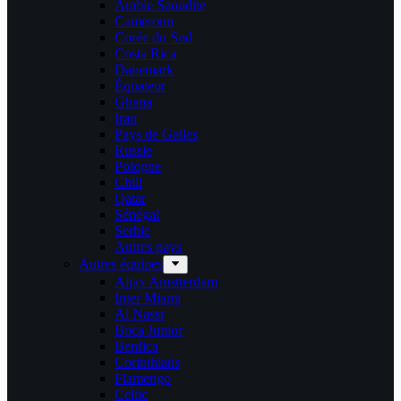
Arabie Saoudite
Cameroun
Corée du Sud
Costa Rica
Danemark
Équateur
Ghana
Iran
Pays de Galles
Russie
Pologne
Chili
Qatar
Sénégal
Serbie
Autres pays
Autres équipes
Ajjax Amstterdam
Inter Miami
Al Nassr
Boca Junior
Benfica
Corinthians
Flamengo
Celtic