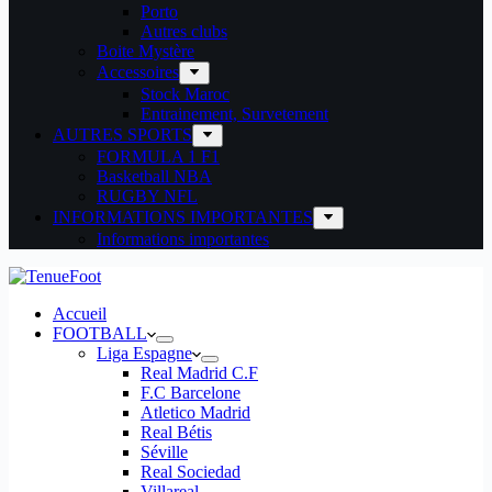
Porto
Autres clubs
Boite Mystère
Accessoires
Stock Maroc
Entrainement, Survetement
AUTRES SPORTS
FORMULA 1 F1
Basketball NBA
RUGBY NFL
INFORMATIONS IMPORTANTES
Informations importantes
Accueil
FOOTBALL
Liga Espagne
Real Madrid C.F
F.C Barcelone
Atletico Madrid
Real Bétis
Séville
Real Sociedad
Villareal