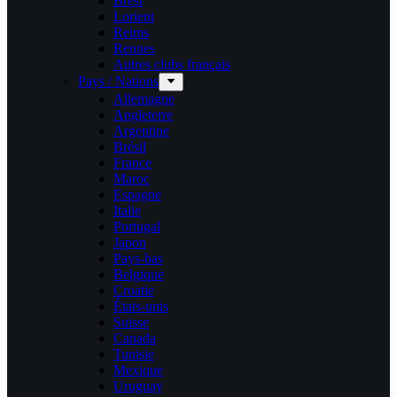
Brest
Lorient
Reims
Rennes
Autres clubs français
Pays / Nations
Allemagne
Angleterre
Argentine
Brésil
France
Maroc
Espagne
Italie
Portugal
Japon
Pays-bas
Belgique
Croatie
États-unis
Suisse
Canada
Tunisie
Mexique
Uruguay