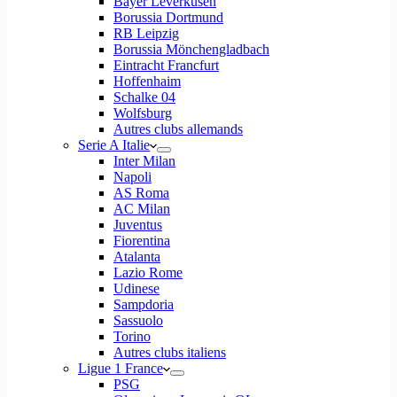
Bayer Leverkusen
Borussia Dortmund
RB Leipzig
Borussia Mönchengladbach
Eintracht Francfurt
Hoffenhaim
Schalke 04
Wolfsburg
Autres clubs allemands
Serie A Italie
Inter Milan
Napoli
AS Roma
AC Milan
Juventus
Fiorentina
Atalanta
Lazio Rome
Udinese
Sampdoria
Sassuolo
Torino
Autres clubs italiens
Ligue 1 France
PSG