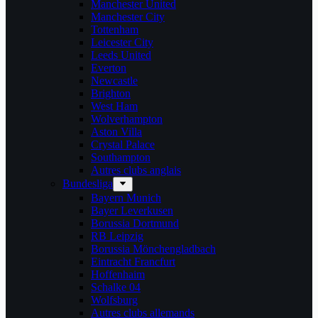
Manchester United
Manchester City
Tottenham
Leicester City
Leeds United
Everton
Newcastle
Brighton
West Ham
Wolverhampton
Aston Villa
Crystal Palace
Southampton
Autres clubs anglais
Bundesliga
Bayern Munich
Bayer Leverkusen
Borussia Dortmund
RB Leipzig
Borussia Mönchengladbach
Eintracht Francfurt
Hoffenhaim
Schalke 04
Wolfsburg
Autres clubs allemands