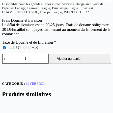
Disponible pour les grandes ligues et compétitions. Badge au niveau de
l'épaule: LaLiga, Premier League, Bundesliga, Ligue 1, Serie A,
CHAMPIONS LEAGUE, Europa League, WORLD CUP 22..
Frais Douane et livraison
Le délai de livraison est de 20-25 jours, Frais de douane obligatoire
30 DH/maillot sont payés maintenant au moment du lancement de la
commande.
Taxe de Douane et de Livraison
*
OUI
(+د.م.30.00)
quantité
Ajouter au panier
de
Liverpool
x
Converse
Player
Version
CATÉGORIE :
LIVERPOOL
Produits similaires