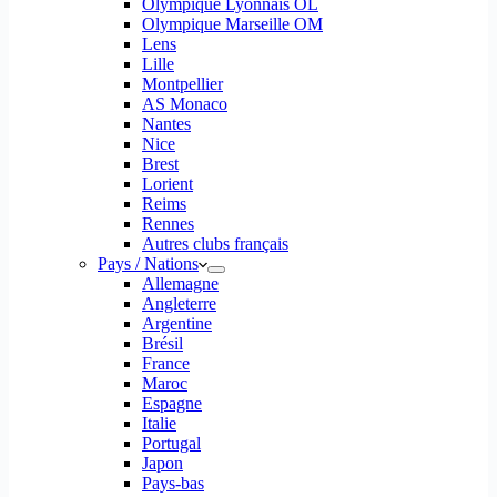
Olympique Lyonnais OL
Olympique Marseille OM
Lens
Lille
Montpellier
AS Monaco
Nantes
Nice
Brest
Lorient
Reims
Rennes
Autres clubs français
Pays / Nations
Allemagne
Angleterre
Argentine
Brésil
France
Maroc
Espagne
Italie
Portugal
Japon
Pays-bas