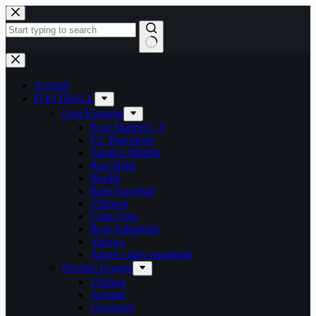
Passer
au
contenu
Aucun
résultat
Accueil
FOOTBALL
Liga Espagne
Real Madrid C.F
F.C Barcelone
Atletico Madrid
Real Bétis
Séville
Real Sociedad
Villareal
Celta Vigo
Real Valladolid
Valence
Autres clubs espagnols
Premier League
Chelsea
Arsenal
Liverpool