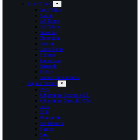
Serie A Italie
Inter Milan
Napoli
AS Roma
AC Milan
Juventus
Fiorentina
Atalanta
Lazio Rome
Udinese
Sampdoria
Sassuolo
Torino
Autres clubs italiens
Ligue 1 France
PSG
Olympique Lyonnais OL
Olympique Marseille OM
Lens
Lille
Montpellier
AS Monaco
Nantes
Nice