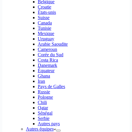
Belgique
Croatie
États-unis
Suisse
Canada
Tunisie
Mexique
Uruguay
Arabie Saoudite
Cameroun
Corée du Sud
Costa Rica
Danemark
Équateur
Ghana
Iran
Pays de Galles
Russie
Pologne
Chili
Qatar
Sénégal
Serbie
Autres pays
Autres équipes