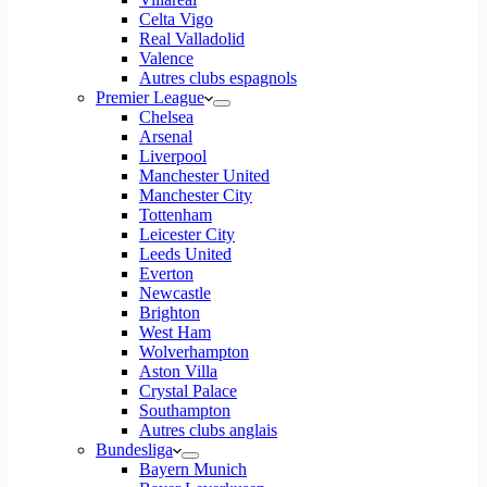
Celta Vigo
Real Valladolid
Valence
Autres clubs espagnols
Premier League
Chelsea
Arsenal
Liverpool
Manchester United
Manchester City
Tottenham
Leicester City
Leeds United
Everton
Newcastle
Brighton
West Ham
Wolverhampton
Aston Villa
Crystal Palace
Southampton
Autres clubs anglais
Bundesliga
Bayern Munich