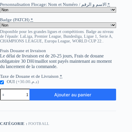
Personnalisation Flocage: Nom et Numéro / الاسم و الرقم
*
Badge (PATCH)
*
Disponible pour les grandes ligues et compétitions. Badge au niveau
de l'épaule: LaLiga, Premier League, Bundesliga, Ligue 1, Serie A,
CHAMPIONS LEAGUE, Europa League, WORLD CUP 22..
Frais Douane et livraison
Le délai de livraison est de 20-25 jours, Frais de douane
obligatoire 30 DH/maillot sont payés maintenant au moment
du lancement de la commande.
Taxe de Douane et de Livraison
*
OUI
(+د.م.30.00)
quantité
Ajouter au panier
de
Luton
Town
Home
CATÉGORIE :
FOOTBALL