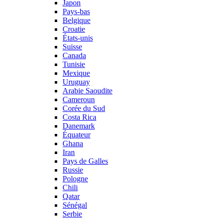
Japon
Pays-bas
Belgique
Croatie
États-unis
Suisse
Canada
Tunisie
Mexique
Uruguay
Arabie Saoudite
Cameroun
Corée du Sud
Costa Rica
Danemark
Équateur
Ghana
Iran
Pays de Galles
Russie
Pologne
Chili
Qatar
Sénégal
Serbie