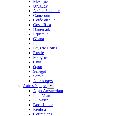
Mexique
Uruguay
Arabie Saoudite
Cameroun
Corée du Sud
Costa Rica
Danemark
Équateur
Ghana
Iran
Pays de Galles
Russie
Pologne
Chili
Qatar
Sénégal
Serbie
Autres pays
Autres équipes
Ajjax Amstterdam
Inter Miami
Al Nassr
Boca Junior
Benfica
Corinthians