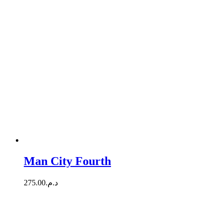
Man City Fourth
275.00
د.م.