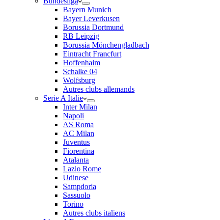
Bundesliga
Bayern Munich
Bayer Leverkusen
Borussia Dortmund
RB Leipzig
Borussia Mönchengladbach
Eintracht Francfurt
Hoffenhaim
Schalke 04
Wolfsburg
Autres clubs allemands
Serie A Italie
Inter Milan
Napoli
AS Roma
AC Milan
Juventus
Fiorentina
Atalanta
Lazio Rome
Udinese
Sampdoria
Sassuolo
Torino
Autres clubs italiens