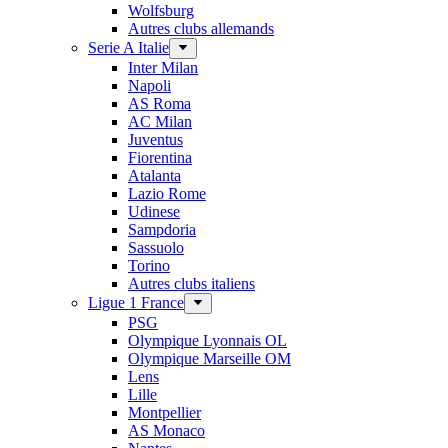
Wolfsburg
Autres clubs allemands
Serie A Italie
Inter Milan
Napoli
AS Roma
AC Milan
Juventus
Fiorentina
Atalanta
Lazio Rome
Udinese
Sampdoria
Sassuolo
Torino
Autres clubs italiens
Ligue 1 France
PSG
Olympique Lyonnais OL
Olympique Marseille OM
Lens
Lille
Montpellier
AS Monaco