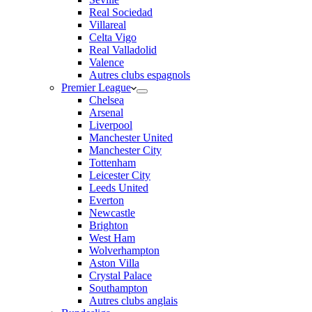
Real Sociedad
Villareal
Celta Vigo
Real Valladolid
Valence
Autres clubs espagnols
Premier League
Chelsea
Arsenal
Liverpool
Manchester United
Manchester City
Tottenham
Leicester City
Leeds United
Everton
Newcastle
Brighton
West Ham
Wolverhampton
Aston Villa
Crystal Palace
Southampton
Autres clubs anglais