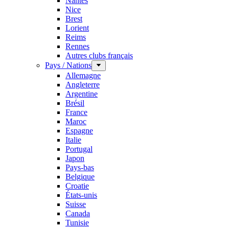
Nantes
Nice
Brest
Lorient
Reims
Rennes
Autres clubs français
Pays / Nations
Allemagne
Angleterre
Argentine
Brésil
France
Maroc
Espagne
Italie
Portugal
Japon
Pays-bas
Belgique
Croatie
États-unis
Suisse
Canada
Tunisie