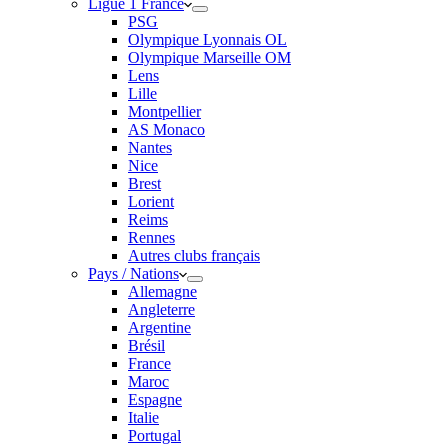
Ligue 1 France
PSG
Olympique Lyonnais OL
Olympique Marseille OM
Lens
Lille
Montpellier
AS Monaco
Nantes
Nice
Brest
Lorient
Reims
Rennes
Autres clubs français
Pays / Nations
Allemagne
Angleterre
Argentine
Brésil
France
Maroc
Espagne
Italie
Portugal