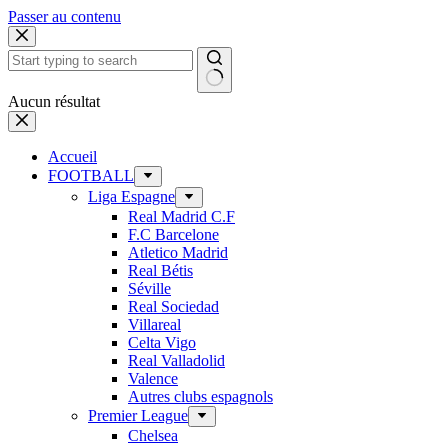
Passer au contenu
Aucun résultat
Accueil
FOOTBALL
Liga Espagne
Real Madrid C.F
F.C Barcelone
Atletico Madrid
Real Bétis
Séville
Real Sociedad
Villareal
Celta Vigo
Real Valladolid
Valence
Autres clubs espagnols
Premier League
Chelsea