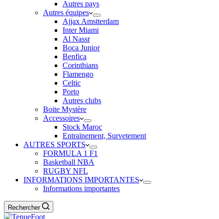
Autres pays
Autres équipes
Ajjax Amstterdam
Inter Miami
Al Nassr
Boca Junior
Benfica
Corinthians
Flamengo
Celtic
Porto
Autres clubs
Boite Mystère
Accessoires
Stock Maroc
Entrainement, Survetement
AUTRES SPORTS
FORMULA 1 F1
Basketball NBA
RUGBY NFL
INFORMATIONS IMPORTANTES
Informations importantes
Rechercher