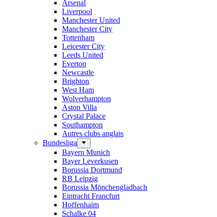
Arsenal
Liverpool
Manchester United
Manchester City
Tottenham
Leicester City
Leeds United
Everton
Newcastle
Brighton
West Ham
Wolverhampton
Aston Villa
Crystal Palace
Southampton
Autres clubs anglais
Bundesliga
Bayern Munich
Bayer Leverkusen
Borussia Dortmund
RB Leipzig
Borussia Mönchengladbach
Eintracht Francfurt
Hoffenhaim
Schalke 04