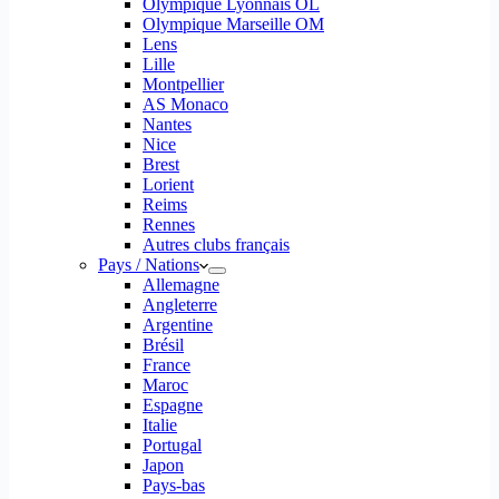
Olympique Lyonnais OL
Olympique Marseille OM
Lens
Lille
Montpellier
AS Monaco
Nantes
Nice
Brest
Lorient
Reims
Rennes
Autres clubs français
Pays / Nations
Allemagne
Angleterre
Argentine
Brésil
France
Maroc
Espagne
Italie
Portugal
Japon
Pays-bas