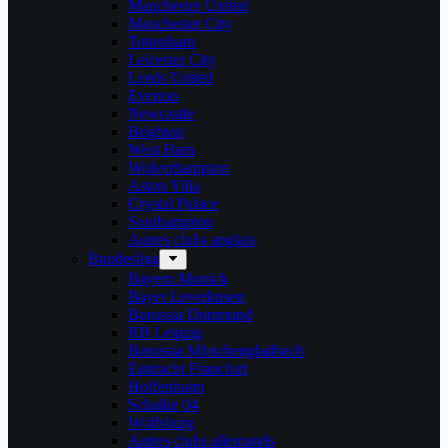
Manchester United
Manchester City
Tottenham
Leicester City
Leeds United
Everton
Newcastle
Brighton
West Ham
Wolverhampton
Aston Villa
Crystal Palace
Southampton
Autres clubs anglais
Bundesliga
Bayern Munich
Bayer Leverkusen
Borussia Dortmund
RB Leipzig
Borussia Mönchengladbach
Eintracht Francfurt
Hoffenhaim
Schalke 04
Wolfsburg
Autres clubs allemands