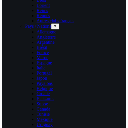
Brest
Lorient
Reims
Rennes
Autres clubs français
Pays / Nations
Allemagne
Angleterre
Argentine
Brésil
France
Maroc
Espagne
Italie
Portugal
Japon
Pays-bas
Belgique
Croatie
États-unis
Suisse
Canada
Tunisie
Mexique
Uruguay