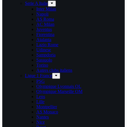
Serie A Italie
Inter Milan
Napoli
AS Roma
AC Milan
Juventus
Fiorentina
Atalanta
Lazio Rome
Udinese
Sampdoria
Sassuolo
Torino
Autres clubs italiens
Ligue 1 France
PSG
Olympique Lyonnais OL
Olympique Marseille OM
Lens
Lille
Montpellier
AS Monaco
Nantes
Nice