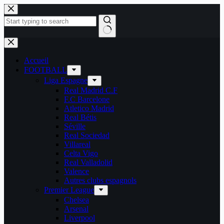
Passer
au
contenu
Aucun
résultat
Accueil
FOOTBALL
Liga Espagne
Real Madrid C.F
F.C Barcelone
Atletico Madrid
Real Bétis
Séville
Real Sociedad
Villareal
Celta Vigo
Real Valladolid
Valence
Autres clubs espagnols
Premier League
Chelsea
Arsenal
Liverpool