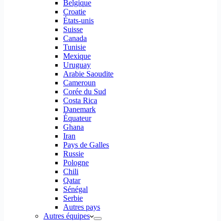
Belgique
Croatie
États-unis
Suisse
Canada
Tunisie
Mexique
Uruguay
Arabie Saoudite
Cameroun
Corée du Sud
Costa Rica
Danemark
Équateur
Ghana
Iran
Pays de Galles
Russie
Pologne
Chili
Qatar
Sénégal
Serbie
Autres pays
Autres équipes