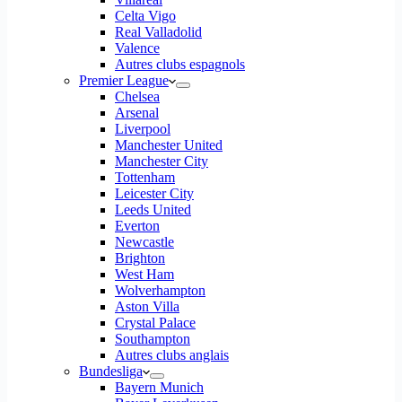
Celta Vigo
Real Valladolid
Valence
Autres clubs espagnols
Premier League
Chelsea
Arsenal
Liverpool
Manchester United
Manchester City
Tottenham
Leicester City
Leeds United
Everton
Newcastle
Brighton
West Ham
Wolverhampton
Aston Villa
Crystal Palace
Southampton
Autres clubs anglais
Bundesliga
Bayern Munich