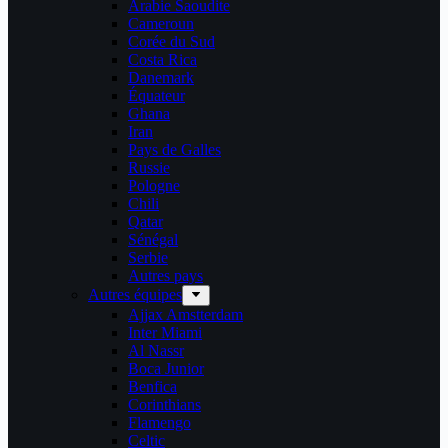
Arabie Saoudite
Cameroun
Corée du Sud
Costa Rica
Danemark
Équateur
Ghana
Iran
Pays de Galles
Russie
Pologne
Chili
Qatar
Sénégal
Serbie
Autres pays
Autres équipes
Ajjax Amstterdam
Inter Miami
Al Nassr
Boca Junior
Benfica
Corinthians
Flamengo
Celtic