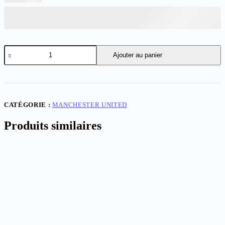
quantité
Ajouter au panier
de
Man
Utd
Away
24-
25
CATÉGORIE :
MANCHESTER UNITED
Player
Version
Produits similaires