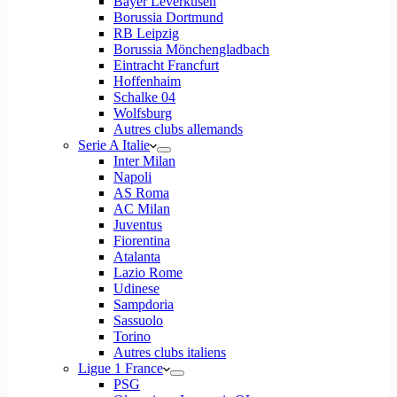
Bayer Leverkusen
Borussia Dortmund
RB Leipzig
Borussia Mönchengladbach
Eintracht Francfurt
Hoffenhaim
Schalke 04
Wolfsburg
Autres clubs allemands
Serie A Italie
Inter Milan
Napoli
AS Roma
AC Milan
Juventus
Fiorentina
Atalanta
Lazio Rome
Udinese
Sampdoria
Sassuolo
Torino
Autres clubs italiens
Ligue 1 France
PSG