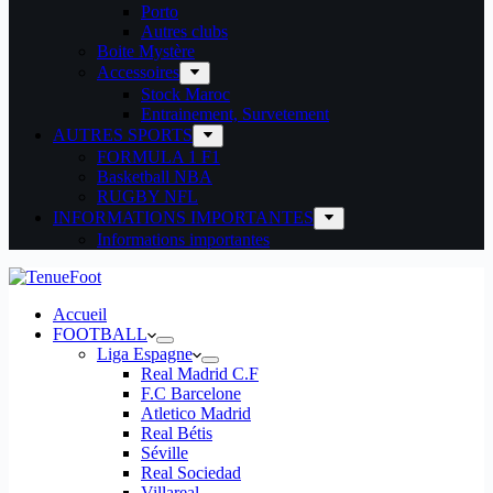
Porto
Autres clubs
Boite Mystère
Accessoires
Stock Maroc
Entrainement, Survetement
AUTRES SPORTS
FORMULA 1 F1
Basketball NBA
RUGBY NFL
INFORMATIONS IMPORTANTES
Informations importantes
Accueil
FOOTBALL
Liga Espagne
Real Madrid C.F
F.C Barcelone
Atletico Madrid
Real Bétis
Séville
Real Sociedad
Villareal