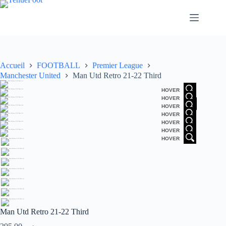
Passer
au
contenu
Accueil
FOOTBALL
Premier League
Manchester United
Man Utd Retro 21-22 Third
HOVER
HOVER
HOVER
HOVER
HOVER
HOVER
HOVER
Man Utd Retro 21-22 Third