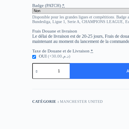
Badge (PATCH)
*
Disponible pour les grandes ligues et compétitions. Badge 
Bundesliga, Ligue 1, Serie A, CHAMPIONS LEAGUE, E
Frais Douane et livraison
Le délai de livraison est de 20-25 jours, Frais de do
maintenant au moment du lancement de la commande
Taxe de Douane et de Livraison
*
OUI
(+د.م.30.00)
quantité
de
A
Man
Utd
Retro
Cotton
T-
shirt
CATÉGORIE :
MANCHESTER UNITED