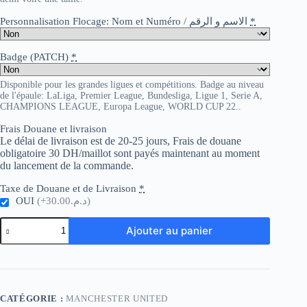
Personnalisation Flocage: Nom et Numéro / الاسم و الرقم
*
Badge (PATCH)
*
Disponible pour les grandes ligues et compétitions. Badge au niveau
de l'épaule: LaLiga, Premier League, Bundesliga, Ligue 1, Serie A,
CHAMPIONS LEAGUE, Europa League, WORLD CUP 22..
Frais Douane et livraison
Le délai de livraison est de 20-25 jours, Frais de douane
obligatoire 30 DH/maillot sont payés maintenant au moment
du lancement de la commande.
Taxe de Douane et de Livraison
*
OUI
(+د.م.30.00)
quantité
Ajouter au panier
de
Man
Utd
Special
Red
Player
CATÉGORIE :
MANCHESTER UNITED
Version