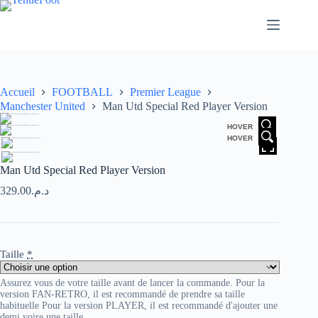
Passer
au
contenu
Accueil
FOOTBALL
Premier League
Manchester United
Man Utd Special Red Player Version
HOVER
HOVER
Man Utd Special Red Player Version
329.00
د.م.
Taille
*
Assurez vous de votre taille avant de lancer la commande. Pour la
version FAN-RETRO, il est recommandé de prendre sa taille
habituelle Pour la version PLAYER, il est recommandé d'ajouter une
demi voire une taille.