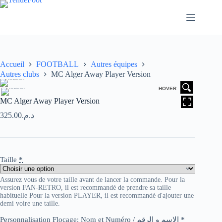
Passer
au
contenu
Accueil
FOOTBALL
Autres équipes
Autres clubs
MC Alger Away Player Version
HOVER
MC Alger Away Player Version
325.00
د.م.
Taille
*
Assurez vous de votre taille avant de lancer la commande. Pour la
version FAN-RETRO, il est recommandé de prendre sa taille
habituelle Pour la version PLAYER, il est recommandé d'ajouter une
demi voire une taille.
Personnalisation Flocage: Nom et Numéro / الاسم و الرقم
*