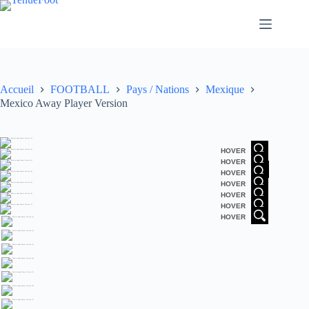
Passer
au
contenu
Accueil
FOOTBALL
Pays / Nations
Mexique
Mexico Away Player Version
HOVER
HOVER
HOVER
HOVER
HOVER
HOVER
HOVER