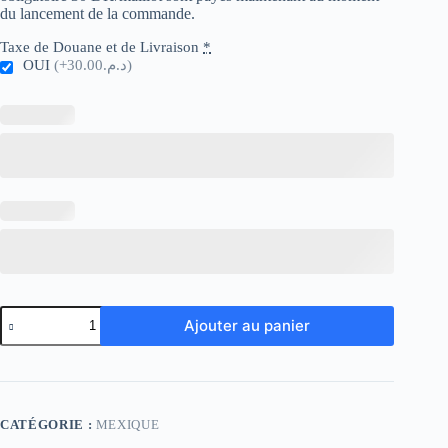
du lancement de la commande.
Taxe de Douane et de Livraison
*
OUI
(+د.م.30.00)
quantité
Ajouter au panier
de
Mexico
Away
Player
Version
CATÉGORIE :
MEXIQUE