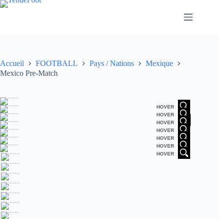
Passer
au
contenu
Accueil
FOOTBALL
Pays / Nations
Mexique
Mexico Pre-Match
HOVER
HOVER
HOVER
HOVER
HOVER
HOVER
HOVER