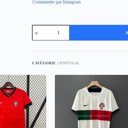
Commander par Instagram
quantité
de
A
Portugal
Away
CATÉGORIE :
PORTUGAL