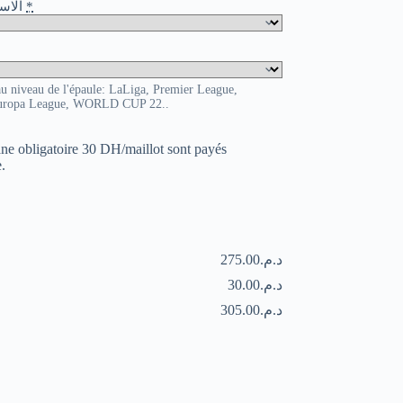
o / الاسم و الرقم
*
au niveau de l'épaule: LaLiga, Premier League,
uropa League, WORLD CUP 22..
uane obligatoire 30 DH/maillot sont payés
.
د.م.275.00
د.م.30.00
د.م.305.00