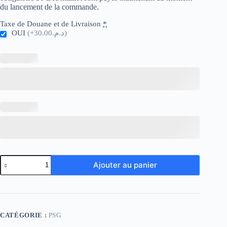
du lancement de la commande.
Taxe de Douane et de Livraison
*
OUI
(+د.م.30.00)
quantité
Ajouter au panier
de
PSG
Retro
01-
02
Away
CATÉGORIE :
PSG