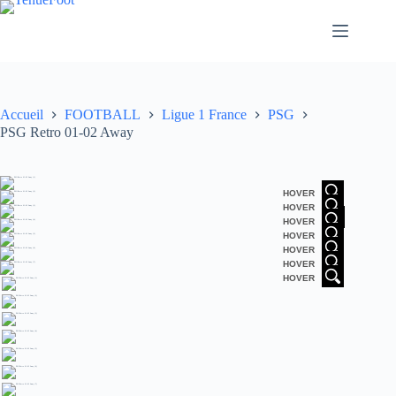
Passer
au
contenu
Accueil
FOOTBALL
Ligue 1 France
PSG
PSG Retro 01-02 Away
HOVER
HOVER
HOVER
HOVER
HOVER
HOVER
HOVER