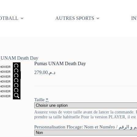
OTBALL
AUTRES SPORTS
I
 UNAM Death Day
Pumas UNAM Death Day
HOVER
279.00
د.م.
HOVER
HOVER
HOVER
HOVER
HOVER
HOVER
Taille
*
Assurez vous de votre taille avant de lancer la commande
prendre sa taille habituelle Pour la version PLAYER, il es
Personnalisation Flocage: Nom et Numér