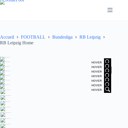
Passer
au
contenu
Accueil
FOOTBALL
Bundesliga
RB Leipzig
RB Leipzig Home
HOVER
HOVER
HOVER
HOVER
HOVER
HOVER
HOVER