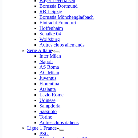
Bayer Leverkusen
Borussia Dortmund
RB Leipzig
Borussia Mönchengladbach
Eintracht Francfurt
Hoffenhaim
Schalke 04
Wolfsburg
Autres clubs allemands
Serie A Italie
Inter Milan
Napoli
AS Roma
AC Milan
Juventus
Fiorentina
Atalanta
Lazio Rome
Udinese
Sampdoria
Sassuolo
Torino
Autres clubs italiens
Ligue 1 France
PSG