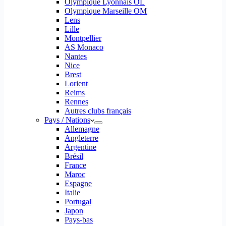
Olympique Lyonnais OL
Olympique Marseille OM
Lens
Lille
Montpellier
AS Monaco
Nantes
Nice
Brest
Lorient
Reims
Rennes
Autres clubs français
Pays / Nations
Allemagne
Angleterre
Argentine
Brésil
France
Maroc
Espagne
Italie
Portugal
Japon
Pays-bas