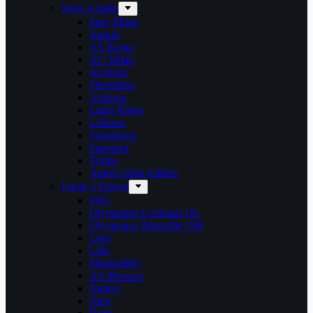
Serie A Italie
Inter Milan
Napoli
AS Roma
AC Milan
Juventus
Fiorentina
Atalanta
Lazio Rome
Udinese
Sampdoria
Sassuolo
Torino
Autres clubs italiens
Ligue 1 France
PSG
Olympique Lyonnais OL
Olympique Marseille OM
Lens
Lille
Montpellier
AS Monaco
Nantes
Nice