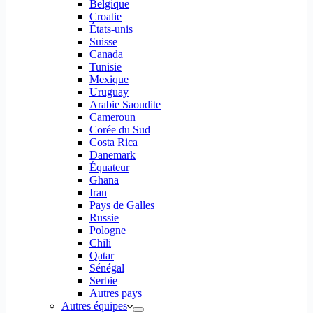
Belgique
Croatie
États-unis
Suisse
Canada
Tunisie
Mexique
Uruguay
Arabie Saoudite
Cameroun
Corée du Sud
Costa Rica
Danemark
Équateur
Ghana
Iran
Pays de Galles
Russie
Pologne
Chili
Qatar
Sénégal
Serbie
Autres pays
Autres équipes