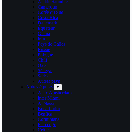
Arabie Saoudite
Cameroun
Corée du Sud
Costa Rica
Danemark
Équateur
Ghana
Iran
Pays de Galles
Russie
Pologne
Chili
Qatar
Sénégal
Serbie
Autres pays
Autres équipes
Ajjax Amstterdam
Inter Miami
Al Nassr
Boca Junior
Benfica
Corinthians
Flamengo
Celtic