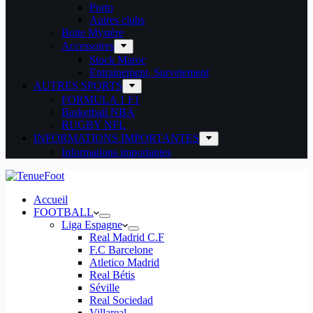
Porto
Autres clubs
Boite Mystère
Accessoires
Stock Maroc
Entrainement, Survetement
AUTRES SPORTS
FORMULA 1 F1
Basketball NBA
RUGBY NFL
INFORMATIONS IMPORTANTES
Informations importantes
Accueil
FOOTBALL
Liga Espagne
Real Madrid C.F
F.C Barcelone
Atletico Madrid
Real Bétis
Séville
Real Sociedad
Villareal