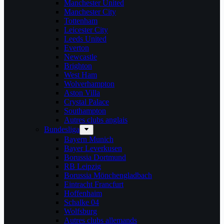
Manchester United
Manchester City
Tottenham
Leicester City
Leeds United
Everton
Newcastle
Brighton
West Ham
Wolverhampton
Aston Villa
Crystal Palace
Southampton
Autres clubs anglais
Bundesliga
Bayern Munich
Bayer Leverkusen
Borussia Dortmund
RB Leipzig
Borussia Mönchengladbach
Eintracht Francfurt
Hoffenhaim
Schalke 04
Wolfsburg
Autres clubs allemands