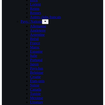
Brest
Lorient
Reims
Rennes
Autres clubs français
Pays / Nations
Allemagne
Angleterre
Argentine
Brésil
France
Maroc
Espagne
Italie
Portugal
Japon
Pays-bas
Belgique
Croatie
États-unis
Suisse
Canada
Tunisie
Mexique
Uruguay