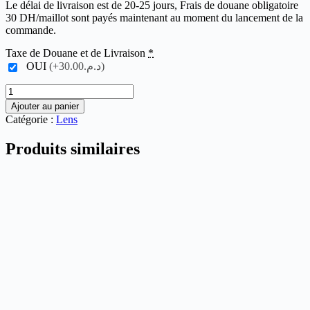
Le délai de livraison est de 20-25 jours, Frais de douane obligatoire
30 DH/maillot sont payés maintenant au moment du lancement de la
commande.
Taxe de Douane et de Livraison
*
OUI
(+د.م.30.00)
quantité
de
Ajouter au panier
RC
Catégorie :
Lens
Lens
Away
Produits similaires
23-
24