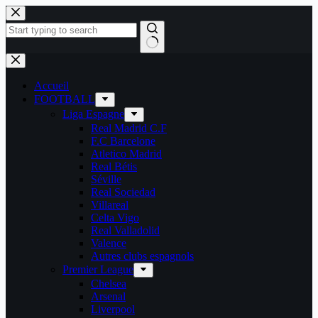
Passer
au
contenu
Aucun
résultat
Accueil
FOOTBALL
Liga Espagne
Real Madrid C.F
F.C Barcelone
Atletico Madrid
Real Bétis
Séville
Real Sociedad
Villareal
Celta Vigo
Real Valladolid
Valence
Autres clubs espagnols
Premier League
Chelsea
Arsenal
Liverpool