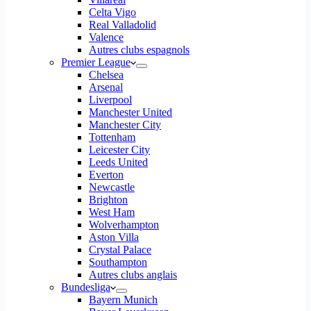
Celta Vigo
Real Valladolid
Valence
Autres clubs espagnols
Premier League
Chelsea
Arsenal
Liverpool
Manchester United
Manchester City
Tottenham
Leicester City
Leeds United
Everton
Newcastle
Brighton
West Ham
Wolverhampton
Aston Villa
Crystal Palace
Southampton
Autres clubs anglais
Bundesliga
Bayern Munich