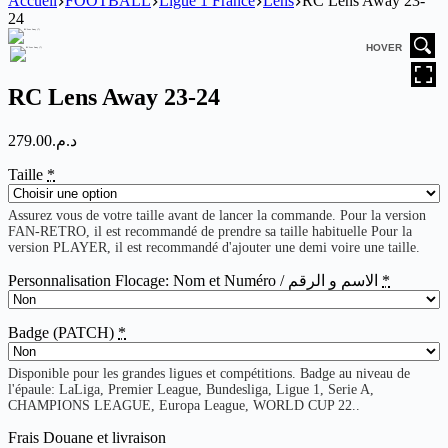
Accueil
FOOTBALL
Ligue 1 France
Lens
RC Lens Away 23-
24
HOVER
RC Lens Away 23-24
279.00
د.م.
Taille
*
Assurez vous de votre taille avant de lancer la commande. Pour la version
FAN-RETRO, il est recommandé de prendre sa taille habituelle Pour la
version PLAYER, il est recommandé d'ajouter une demi voire une taille.
Personnalisation Flocage: Nom et Numéro / الاسم و الرقم
*
Badge (PATCH)
*
Disponible pour les grandes ligues et compétitions. Badge au niveau de
l'épaule: LaLiga, Premier League, Bundesliga, Ligue 1, Serie A,
CHAMPIONS LEAGUE, Europa League, WORLD CUP 22..
Frais Douane et livraison