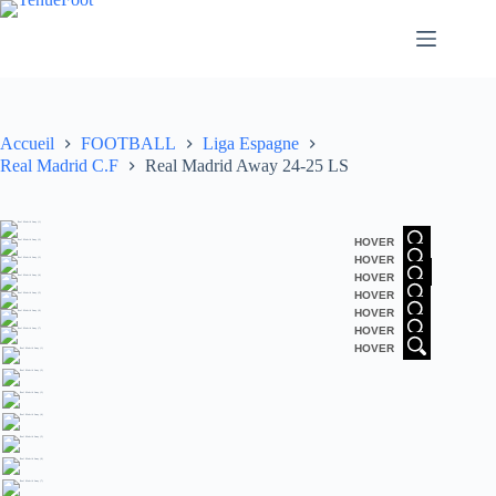
Passer
au
contenu
Accueil
FOOTBALL
Liga Espagne
Real Madrid C.F
Real Madrid Away 24-25 LS
HOVER
HOVER
HOVER
HOVER
HOVER
HOVER
HOVER