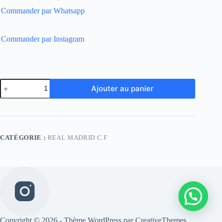
Commander par Whatsapp
Commander par Instagram
quantité
Ajouter au panier
de
Real
Madrid
Retro
02
03
CATÉGORIE :
REAL MADRID C.F
Home
Copyright © 2026 - Thème WordPress par
CreativeThemes
.