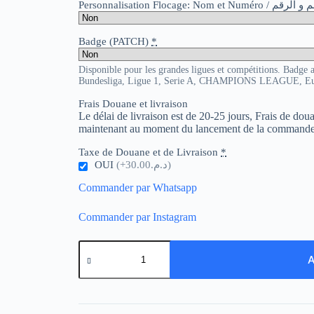
Personnalisation Flocage: Nom et Numér
Badge (PATCH)
*
Disponible pour les grandes ligues et compétitions. Badge 
Bundesliga, Ligue 1, Serie A, CHAMPIONS LEAGUE, E
Frais Douane et livraison
Le délai de livraison est de 20-25 jours, Frais de do
maintenant au moment du lancement de la commande
Taxe de Douane et de Livraison
*
OUI
(+د.م.30.00)
Commander par Whatsapp
Commander par Instagram
quantité
de
A
Real
Madrid
Retro
03-