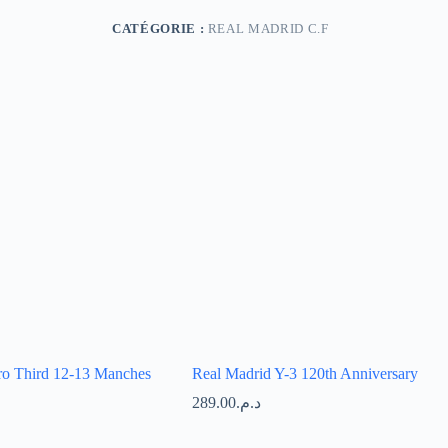
04
Home
CATÉGORIE :
REAL MADRID C.F
ro Third 12-13 Manches
Real Madrid Y-3 120th Anniversary
289.00
د.م.