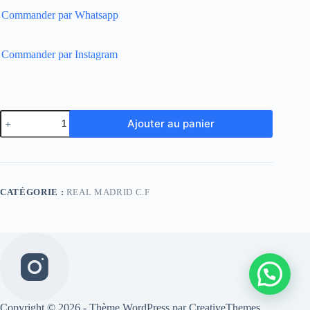
Commander par Whatsapp
Commander par Instagram
quantité
Ajouter au panier
de
Real
Madrid
Retro
05-
06
CATÉGORIE :
REAL MADRID C.F
Away
Copyright © 2026 - Thème WordPress par
CreativeThemes
.