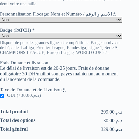
demi voire une taille.
Personnalisation Flocage: Nom et Numéro / الاسم و الرقم
*
Badge (PATCH)
*
Disponible pour les grandes ligues et compétitions. Badge au niveau
de l'épaule: LaLiga, Premier League, Bundesliga, Ligue 1, Serie A,
CHAMPIONS LEAGUE, Europa League, WORLD CUP 22..
Frais Douane et livraison
Le délai de livraison est de 20-25 jours, Frais de douane
obligatoire 30 DH/maillot sont payés maintenant au moment
du lancement de la commande.
Taxe de Douane et de Livraison
*
OUI
(+د.م.30.00)
Total produit
د.م.299.00
Total des options
د.م.30.00
Total général
د.م.329.00