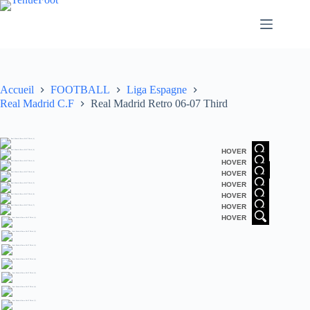
Passer
au
contenu
Accueil
FOOTBALL
Liga Espagne
Real Madrid C.F
Real Madrid Retro 06-07 Third
HOVER
HOVER
HOVER
HOVER
HOVER
HOVER
HOVER