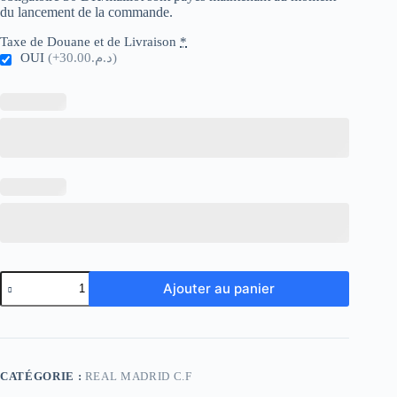
du lancement de la commande.
Taxe de Douane et de Livraison
*
OUI
(+د.م.30.00)
quantité
Ajouter au panier
de
Real
Madrid
Special
Red
CATÉGORIE :
REAL MADRID C.F