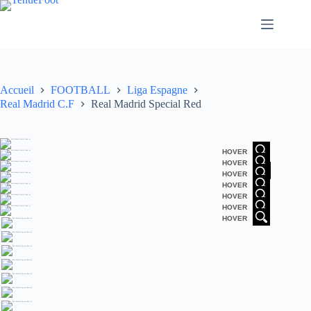
Passer
au
contenu
Accueil
FOOTBALL
Liga Espagne
Real Madrid C.F
Real Madrid Special Red
HOVER
HOVER
HOVER
HOVER
HOVER
HOVER
HOVER