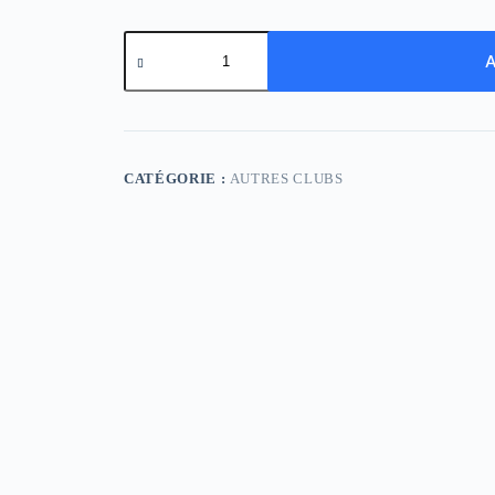
quantité
de
A
River
Plate
Home
Player
Version
CATÉGORIE :
AUTRES CLUBS