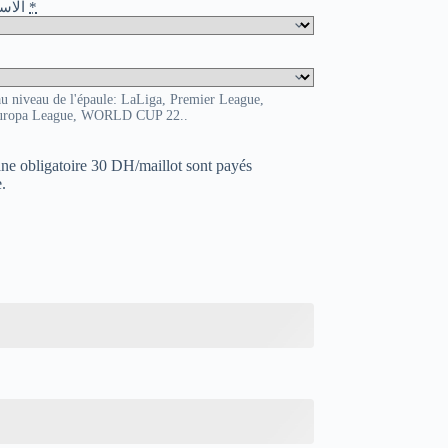
o / الاسم و الرقم
*
au niveau de l'épaule: LaLiga, Premier League,
uropa League, WORLD CUP 22..
uane obligatoire 30 DH/maillot sont payés
.