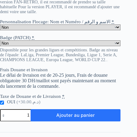
version FAN-RETRO, il est recommandé de prendre sa taille
habituelle Pour la version PLAYER, il est recommandé d'ajouter une
demi voire une taille.
Personnalisation Flocage: Nom et Numéro / الاسم و الرقم
*
Badge (PATCH)
*
Disponible pour les grandes ligues et compétitions. Badge au niveau
de l'épaule: LaLiga, Premier League, Bundesliga, Ligue 1, Serie A,
CHAMPIONS LEAGUE, Europa League, WORLD CUP 22..
Frais Douane et livraison
Le délai de livraison est de 20-25 jours, Frais de douane
obligatoire 30 DH/maillot sont payés maintenant au moment
du lancement de la commande.
Taxe de Douane et de Livraison
*
OUI
(+د.م.30.00)
quantité
Ajouter au panier
de
Sheffield
Wednesday
Third