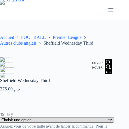
Passer
au
contenu
Accueil
FOOTBALL
Premier League
Autres clubs anglais
Sheffield Wednesday Third
HOVER
HOVER
Sheffield Wednesday Third
275.00
د.م.
Taille
*
Assurez vous de votre taille avant de lancer la commande. Pour la