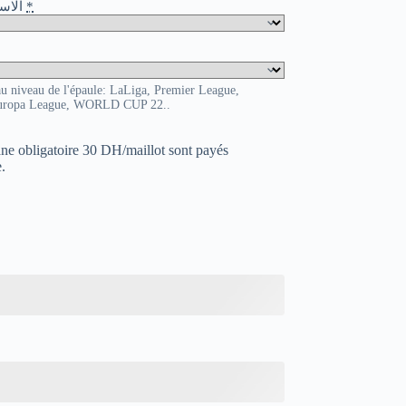
o / الاسم و الرقم
*
au niveau de l'épaule: LaLiga, Premier League,
uropa League, WORLD CUP 22..
uane obligatoire 30 DH/maillot sont payés
.