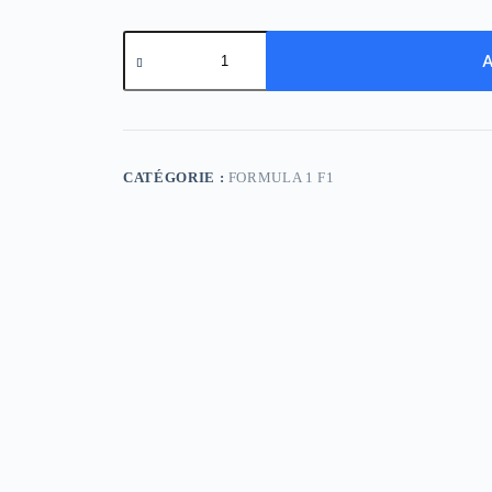
quantité
de
A
Shirt
Alfa
Romeo
F1
22-
23
CATÉGORIE :
FORMULA 1 F1