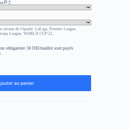
o / الاسم و الرقم
*
au niveau de l'épaule: LaLiga, Premier League,
uropa League, WORLD CUP 22..
uane obligatoire 30 DH/maillot sont payés
.
jouter au panier