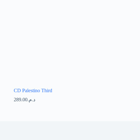
CD Palestino Third
289.00
د.م.