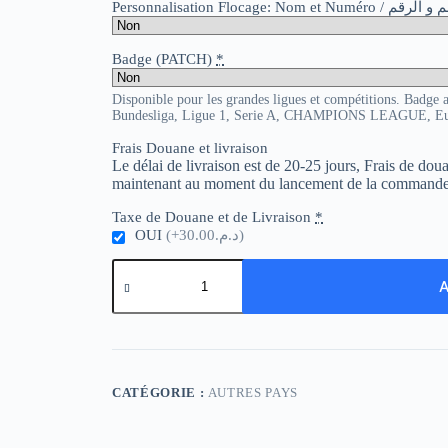
Personnalisation Flocage: Nom et Numér
Badge (PATCH)
*
Disponible pour les grandes ligues et compétitions. Badge 
Bundesliga, Ligue 1, Serie A, CHAMPIONS LEAGUE, E
Frais Douane et livraison
Le délai de livraison est de 20-25 jours, Frais de do
maintenant au moment du lancement de la commande
Taxe de Douane et de Livraison
*
OUI
(+د.م.30.00)
quantité
de
A
Slovenia
Home
CATÉGORIE :
AUTRES PAYS