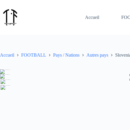
Passer
au
contenu
Accueil
FO
Accueil
FOOTBALL
Pays / Nations
Autres pays
Sloven