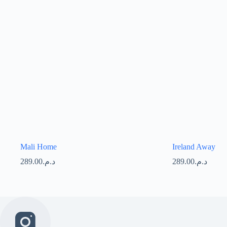
Mali Home
Ireland Away
289.00
د.م.
289.00
د.م.