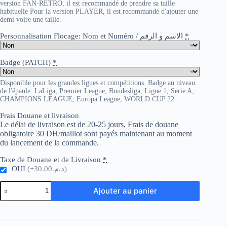
version FAN-RETRO, il est recommandé de prendre sa taille
habituelle Pour la version PLAYER, il est recommandé d'ajouter une
demi voire une taille.
Personnalisation Flocage: Nom et Numéro / الاسم و الرقم
*
Badge (PATCH)
*
Disponible pour les grandes ligues et compétitions. Badge au niveau
de l'épaule: LaLiga, Premier League, Bundesliga, Ligue 1, Serie A,
CHAMPIONS LEAGUE, Europa League, WORLD CUP 22..
Frais Douane et livraison
Le délai de livraison est de 20-25 jours, Frais de douane
obligatoire 30 DH/maillot sont payés maintenant au moment
du lancement de la commande.
Taxe de Douane et de Livraison
*
OUI
(+د.م.30.00)
quantité
Ajouter au panier
de
Spain
away
retro