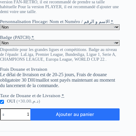
version FAN-RETRO, il est recommandé de prendre sa taille
habituelle Pour la version PLAYER, il est recommandé d'ajouter une
demi voire une taille.
Personnalisation Flocage: Nom et Numéro / الاسم و الرقم
*
Badge (PATCH)
*
Disponible pour les grandes ligues et compétitions. Badge au niveau
de l'épaule: LaLiga, Premier League, Bundesliga, Ligue 1, Serie A,
CHAMPIONS LEAGUE, Europa League, WORLD CUP 22..
Frais Douane et livraison
Le délai de livraison est de 20-25 jours, Frais de douane
obligatoire 30 DH/maillot sont payés maintenant au moment
du lancement de la commande.
Taxe de Douane et de Livraison
*
OUI
(+د.م.30.00)
quantité
Ajouter au panier
de
Spain
Away