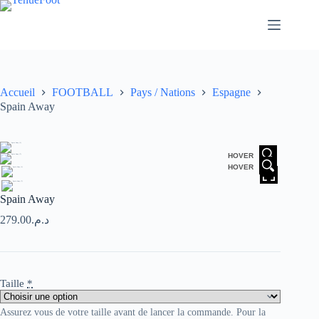
Passer
au
contenu
Accueil
FOOTBALL
Pays / Nations
Espagne
Spain Away
HOVER
HOVER
Spain Away
279.00
د.م.
Taille
*
Assurez vous de votre taille avant de lancer la commande. Pour la