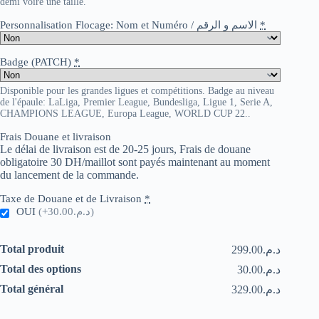
demi voire une taille.
Personnalisation Flocage: Nom et Numéro / الاسم و الرقم
*
Badge (PATCH)
*
Disponible pour les grandes ligues et compétitions. Badge au niveau
de l'épaule: LaLiga, Premier League, Bundesliga, Ligue 1, Serie A,
CHAMPIONS LEAGUE, Europa League, WORLD CUP 22..
Frais Douane et livraison
Le délai de livraison est de 20-25 jours, Frais de douane
obligatoire 30 DH/maillot sont payés maintenant au moment
du lancement de la commande.
Taxe de Douane et de Livraison
*
OUI
(+د.م.30.00)
Total produit
د.م.299.00
Total des options
د.م.30.00
Total général
د.م.329.00