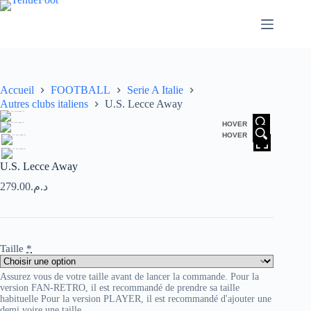
Passer
au
contenu
Accueil
FOOTBALL
Serie A Italie
Autres clubs italiens
U.S. Lecce Away
HOVER
HOVER
U.S. Lecce Away
279.00
د.م.
Taille
*
Assurez vous de votre taille avant de lancer la commande. Pour la
version FAN-RETRO, il est recommandé de prendre sa taille
habituelle Pour la version PLAYER, il est recommandé d'ajouter une
demi voire une taille.