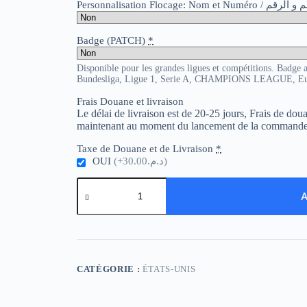
Personnalisation Flocage: Nom et Numér
Badge (PATCH)
*
Disponible pour les grandes ligues et compétitions. Badge 
Bundesliga, Ligue 1, Serie A, CHAMPIONS LEAGUE, E
Frais Douane et livraison
Le délai de livraison est de 20-25 jours, Frais de do
maintenant au moment du lancement de la commande
Taxe de Douane et de Livraison
*
OUI
(+د.م.30.00)
quantité
de
A
USA
Away
CATÉGORIE :
ÉTATS-UNIS