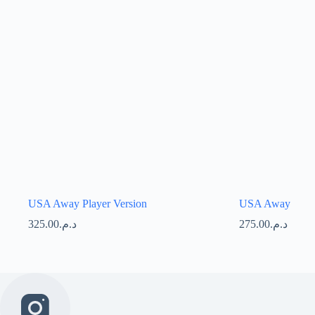
USA Away Player Version
USA Away
325.00
د.م.
275.00
د.م.