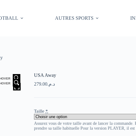
OTBALL
AUTRES SPORTS
I
y
USA Away
HOVER
279.00
د.م.
HOVER
Taille
*
Assurez vous de votre taille avant de lancer la commande
prendre sa taille habituelle Pour la version PLAYER, il es