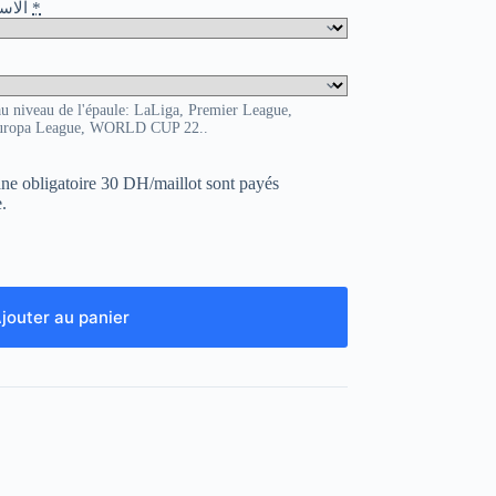
o / الاسم و الرقم
*
au niveau de l'épaule: LaLiga, Premier League,
uropa League, WORLD CUP 22..
uane obligatoire 30 DH/maillot sont payés
.
jouter au panier