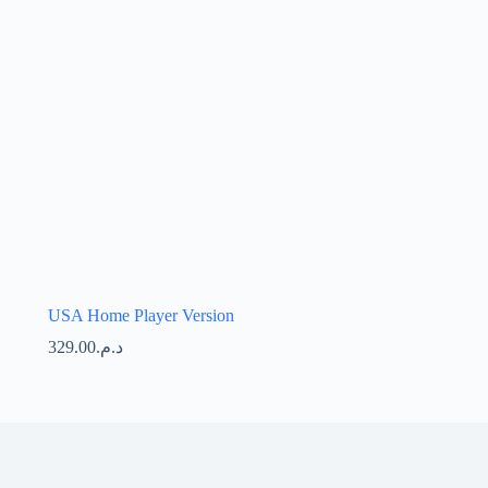
USA Home Player Version
329.00
د.م.