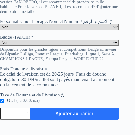
version FAN-RETRO, il est recommandé de prendre sa taille
habituelle Pour la version PLAYER, il est recommandé d'ajouter une
demi voire une taille.
Personnalisation Flocage: Nom et Numéro / الاسم و الرقم
*
Badge (PATCH)
*
Disponible pour les grandes ligues et compétitions. Badge au niveau
de l'épaule: LaLiga, Premier League, Bundesliga, Ligue 1, Serie A,
CHAMPIONS LEAGUE, Europa League, WORLD CUP 22..
Frais Douane et livraison
Le délai de livraison est de 20-25 jours, Frais de douane
obligatoire 30 DH/maillot sont payés maintenant au moment
du lancement de la commande.
Taxe de Douane et de Livraison
*
OUI
(+د.م.30.00)
quantité
Ajouter au panier
de
Venezuela
Home