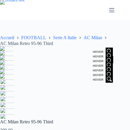
Passer
au
contenu
Accueil
FOOTBALL
Serie A Italie
AC Milan
AC Milan Retro 95-96 Third
HOVER
HOVER
HOVER
HOVER
HOVER
HOVER
HOVER
AC Milan Retro 95-96 Third