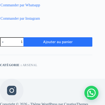
Commander par Whatsapp
Commander par Instagram
quantité
Ajouter au panier
de
Arsenal
Special
White
Player
Version
CATÉGORIE :
ARSENAL
Copyright © 2026 - Thème WordPress par
CreativeThemes
.