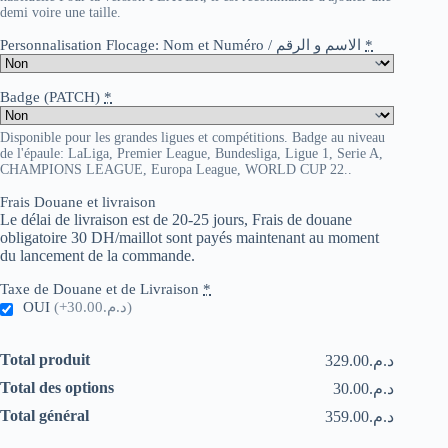
demi voire une taille.
Personnalisation Flocage: Nom et Numéro / الاسم و الرقم
*
Badge (PATCH)
*
Disponible pour les grandes ligues et compétitions. Badge au niveau
de l'épaule: LaLiga, Premier League, Bundesliga, Ligue 1, Serie A,
CHAMPIONS LEAGUE, Europa League, WORLD CUP 22..
Frais Douane et livraison
Le délai de livraison est de 20-25 jours, Frais de douane
obligatoire 30 DH/maillot sont payés maintenant au moment
du lancement de la commande.
Taxe de Douane et de Livraison
*
OUI
(+د.م.30.00)
Total produit
د.م.329.00
Total des options
د.م.30.00
Total général
د.م.359.00