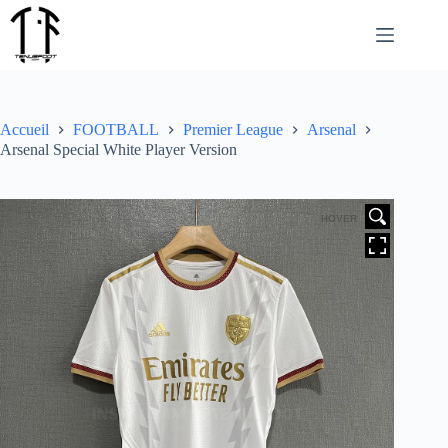
Passer
au
contenu
Accueil
FOOTBALL
Premier League
Arsenal
Arsenal Special White Player Version
HOVER