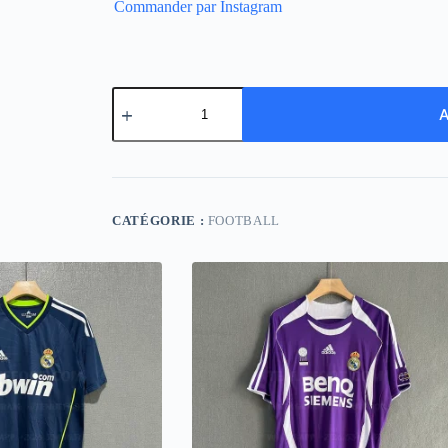
Commander par Instagram
quantité
de
A
Barcelona
Retro
16-
17
Away
LS
CATÉGORIE :
FOOTBALL