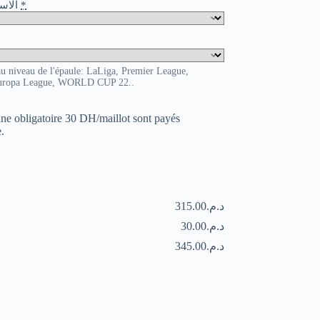
o / الاسم و الرقم
*
au niveau de l'épaule: LaLiga, Premier League,
uropa League, WORLD CUP 22..
uane obligatoire 30 DH/maillot sont payés
.
د.م.315.00
د.م.30.00
د.م.345.00