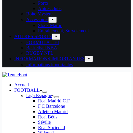
Porto
Autres clubs
Boite Mystère
Accessoires
Stock Maroc
Entrainement, Survetement
AUTRES SPORTS
FORMULA 1 F1
Basketball NBA
RUGBY NFL
INFORMATIONS IMPORTANTES
Informations importantes
Accueil
FOOTBALL
Liga Espagne
Real Madrid C.F
F.C Barcelone
Atletico Madrid
Real Bétis
Séville
Real Sociedad
Villareal