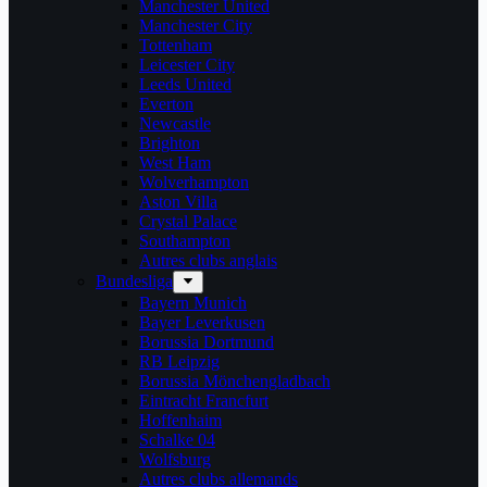
Manchester United
Manchester City
Tottenham
Leicester City
Leeds United
Everton
Newcastle
Brighton
West Ham
Wolverhampton
Aston Villa
Crystal Palace
Southampton
Autres clubs anglais
Bundesliga
Bayern Munich
Bayer Leverkusen
Borussia Dortmund
RB Leipzig
Borussia Mönchengladbach
Eintracht Francfurt
Hoffenhaim
Schalke 04
Wolfsburg
Autres clubs allemands