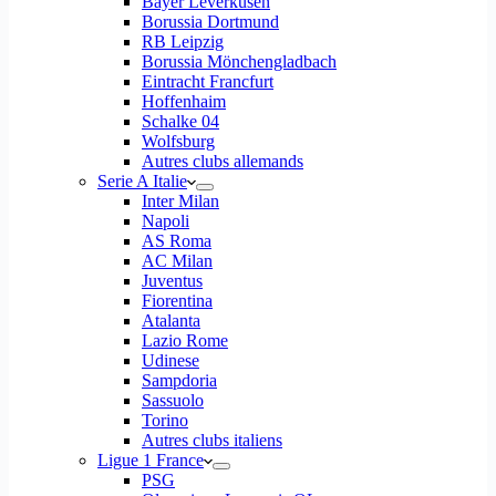
Bayer Leverkusen
Borussia Dortmund
RB Leipzig
Borussia Mönchengladbach
Eintracht Francfurt
Hoffenhaim
Schalke 04
Wolfsburg
Autres clubs allemands
Serie A Italie
Inter Milan
Napoli
AS Roma
AC Milan
Juventus
Fiorentina
Atalanta
Lazio Rome
Udinese
Sampdoria
Sassuolo
Torino
Autres clubs italiens
Ligue 1 France
PSG