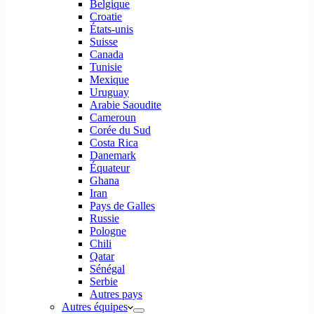
Belgique
Croatie
États-unis
Suisse
Canada
Tunisie
Mexique
Uruguay
Arabie Saoudite
Cameroun
Corée du Sud
Costa Rica
Danemark
Équateur
Ghana
Iran
Pays de Galles
Russie
Pologne
Chili
Qatar
Sénégal
Serbie
Autres pays
Autres équipes