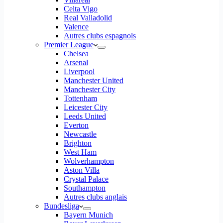
Celta Vigo
Real Valladolid
Valence
Autres clubs espagnols
Premier League
Chelsea
Arsenal
Liverpool
Manchester United
Manchester City
Tottenham
Leicester City
Leeds United
Everton
Newcastle
Brighton
West Ham
Wolverhampton
Aston Villa
Crystal Palace
Southampton
Autres clubs anglais
Bundesliga
Bayern Munich