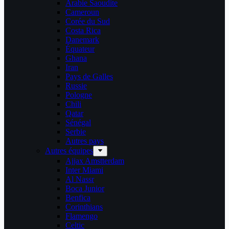
Arabie Saoudite
Cameroun
Corée du Sud
Costa Rica
Danemark
Équateur
Ghana
Iran
Pays de Galles
Russie
Pologne
Chili
Qatar
Sénégal
Serbie
Autres pays
Autres équipes
Ajjax Amstterdam
Inter Miami
Al Nassr
Boca Junior
Benfica
Corinthians
Flamengo
Celtic