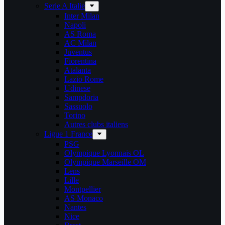
Serie A Italie
Inter Milan
Napoli
AS Roma
AC Milan
Juventus
Fiorentina
Atalanta
Lazio Rome
Udinese
Sampdoria
Sassuolo
Torino
Autres clubs italiens
Ligue 1 France
PSG
Olympique Lyonnais OL
Olympique Marseille OM
Lens
Lille
Montpellier
AS Monaco
Nantes
Nice