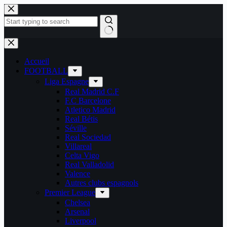
Passer
au
contenu
Aucun
résultat
Accueil
FOOTBALL
Liga Espagne
Real Madrid C.F
F.C Barcelone
Atletico Madrid
Real Bétis
Séville
Real Sociedad
Villareal
Celta Vigo
Real Valladolid
Valence
Autres clubs espagnols
Premier League
Chelsea
Arsenal
Liverpool