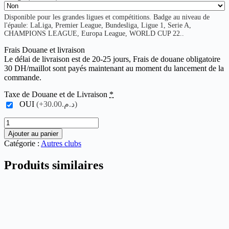
Disponible pour les grandes ligues et compétitions. Badge au niveau de
l'épaule: LaLiga, Premier League, Bundesliga, Ligue 1, Serie A,
CHAMPIONS LEAGUE, Europa League, WORLD CUP 22..
Frais Douane et livraison
Le délai de livraison est de 20-25 jours, Frais de douane obligatoire
30 DH/maillot sont payés maintenant au moment du lancement de la
commande.
Taxe de Douane et de Livraison
*
OUI
(+د.م.30.00)
quantité
de
Ajouter au panier
CD
Catégorie :
Autres clubs
Palestino
Away
Produits similaires