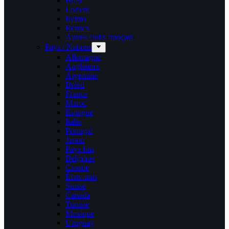
Brest
Lorient
Reims
Rennes
Autres clubs français
Pays / Nations
Allemagne
Angleterre
Argentine
Brésil
France
Maroc
Espagne
Italie
Portugal
Japon
Pays-bas
Belgique
Croatie
États-unis
Suisse
Canada
Tunisie
Mexique
Uruguay