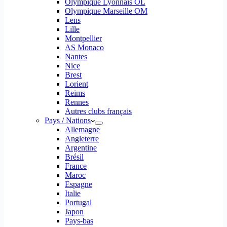
Olympique Lyonnais OL
Olympique Marseille OM
Lens
Lille
Montpellier
AS Monaco
Nantes
Nice
Brest
Lorient
Reims
Rennes
Autres clubs français
Pays / Nations
Allemagne
Angleterre
Argentine
Brésil
France
Maroc
Espagne
Italie
Portugal
Japon
Pays-bas