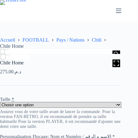
Passer
au
contenu
Accueil
FOOTBALL
Pays / Nations
Chili
Chile Home
HOVER
Chile Home
275.00
د.م.
Taille
*
Assurez vous de votre taille avant de lancer la commande. Pour la
version FAN-RETRO, il est recommandé de prendre sa taille
habituelle Pour la version PLAYER, il est recommandé d'ajouter une
demi voire une taille.
Personnalisation Flocage: Nom et Numéro / الاسم و الرقم
*