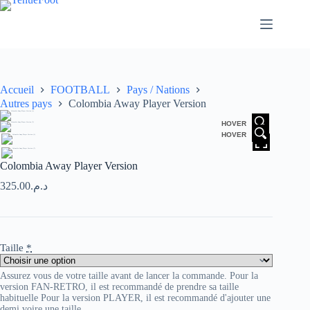
Passer
au
contenu
Accueil
FOOTBALL
Pays / Nations
Autres pays
Colombia Away Player Version
HOVER
HOVER
Colombia Away Player Version
325.00
د.م.
Taille
*
Assurez vous de votre taille avant de lancer la commande. Pour la
version FAN-RETRO, il est recommandé de prendre sa taille
habituelle Pour la version PLAYER, il est recommandé d'ajouter une
demi voire une taille.