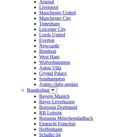
Arsenal
Liverpool
Manchester United
Manchester City
Tottenham
Leicester City
Leeds United
Everton
Newcastle
Brighton
West Ham
Wolverhampton
Aston Villa
Crystal Palace
Southampton
Autres clubs anglais
Bundesliga
Bayern Munich
Bayer Leverkusen
Borussia Dortmund
RB Leipzig
Borussia Mönchengladbach
Eintracht Francfurt
Hoffenhaim
Schalke 04