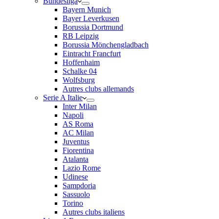
Bundesliga
Bayern Munich
Bayer Leverkusen
Borussia Dortmund
RB Leipzig
Borussia Mönchengladbach
Eintracht Francfurt
Hoffenhaim
Schalke 04
Wolfsburg
Autres clubs allemands
Serie A Italie
Inter Milan
Napoli
AS Roma
AC Milan
Juventus
Fiorentina
Atalanta
Lazio Rome
Udinese
Sampdoria
Sassuolo
Torino
Autres clubs italiens