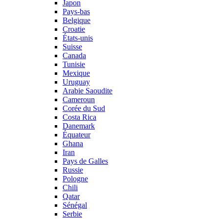
Japon
Pays-bas
Belgique
Croatie
États-unis
Suisse
Canada
Tunisie
Mexique
Uruguay
Arabie Saoudite
Cameroun
Corée du Sud
Costa Rica
Danemark
Équateur
Ghana
Iran
Pays de Galles
Russie
Pologne
Chili
Qatar
Sénégal
Serbie