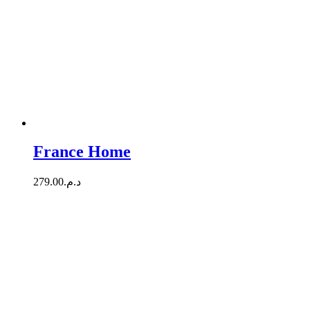
France Home
279.00
د.م.