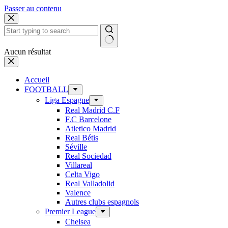
Passer au contenu
Aucun résultat
Accueil
FOOTBALL
Liga Espagne
Real Madrid C.F
F.C Barcelone
Atletico Madrid
Real Bétis
Séville
Real Sociedad
Villareal
Celta Vigo
Real Valladolid
Valence
Autres clubs espagnols
Premier League
Chelsea