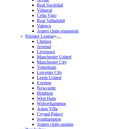
Real Sociedad
Villareal
Celta Vigo
Real Valladolid
Valence
Autres clubs espagnols
Premier League
Chelsea
Arsenal
Liverpool
Manchester United
Manchester City
Tottenham
Leicester City
Leeds United
Everton
Newcastle
Brighton
West Ham
Wolverhampton
Aston Villa
Crystal Palace
Southampton
Autres clubs anglais