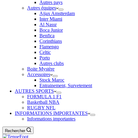
Autres pays
Autres équipes
Ajjax Amstterdam
Inter Miami
Al Nassr
Boca Junior
Benfica
Corinthians
Flamengo
Celtic
Porto
Autres clubs
Boite Mystère
Accessoires
Stock Maroc
Entrainement, Survetement
AUTRES SPORTS
FORMULA 1 F1
Basketball NBA
RUGBY NFL
INFORMATIONS IMPORTANTES
Informations importantes
Rechercher