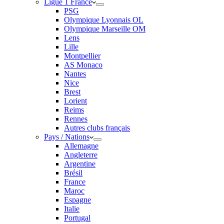
Ligue 1 France
PSG
Olympique Lyonnais OL
Olympique Marseille OM
Lens
Lille
Montpellier
AS Monaco
Nantes
Nice
Brest
Lorient
Reims
Rennes
Autres clubs français
Pays / Nations
Allemagne
Angleterre
Argentine
Brésil
France
Maroc
Espagne
Italie
Portugal