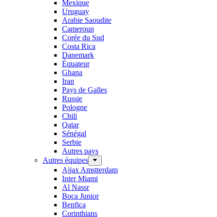
Mexique
Uruguay
Arabie Saoudite
Cameroun
Corée du Sud
Costa Rica
Danemark
Équateur
Ghana
Iran
Pays de Galles
Russie
Pologne
Chili
Qatar
Sénégal
Serbie
Autres pays
Autres équipes
Ajjax Amstterdam
Inter Miami
Al Nassr
Boca Junior
Benfica
Corinthians