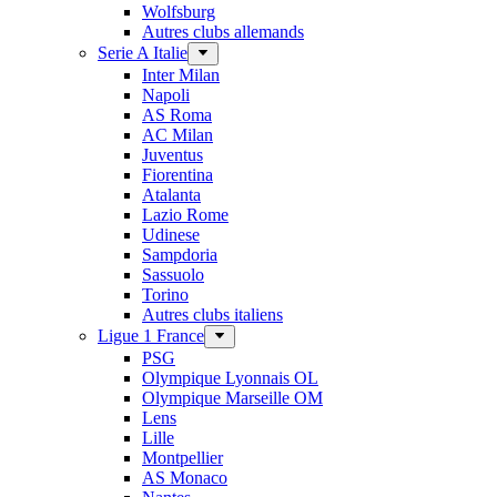
Wolfsburg
Autres clubs allemands
Serie A Italie
Inter Milan
Napoli
AS Roma
AC Milan
Juventus
Fiorentina
Atalanta
Lazio Rome
Udinese
Sampdoria
Sassuolo
Torino
Autres clubs italiens
Ligue 1 France
PSG
Olympique Lyonnais OL
Olympique Marseille OM
Lens
Lille
Montpellier
AS Monaco