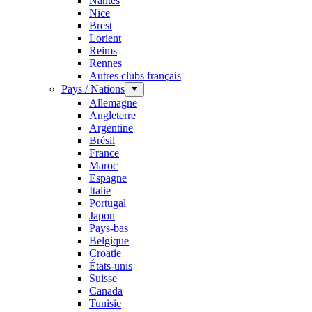
Nantes
Nice
Brest
Lorient
Reims
Rennes
Autres clubs français
Pays / Nations
Allemagne
Angleterre
Argentine
Brésil
France
Maroc
Espagne
Italie
Portugal
Japon
Pays-bas
Belgique
Croatie
États-unis
Suisse
Canada
Tunisie