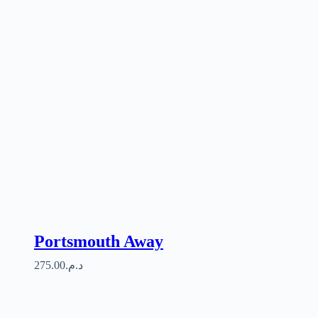
Portsmouth Away
275.00
د.م.