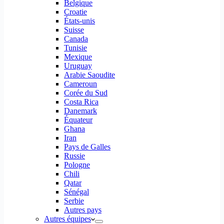
Belgique
Croatie
États-unis
Suisse
Canada
Tunisie
Mexique
Uruguay
Arabie Saoudite
Cameroun
Corée du Sud
Costa Rica
Danemark
Équateur
Ghana
Iran
Pays de Galles
Russie
Pologne
Chili
Qatar
Sénégal
Serbie
Autres pays
Autres équipes