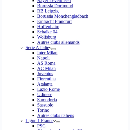
Bayer Leverkusen
Borussia Dortmund
RB Leipzig
Borussia Mönchengladbach
Eintracht Francfurt
Hoffenhaim
Schalke 04
Wolfsburg
Autres clubs allemands
Serie A Italie
Inter Milan
Napoli
AS Roma
AC Milan
Juventus
Fiorentina
Atalanta
Lazio Rome
Udinese
Sampdoria
Sassuolo
Torino
Autres clubs italiens
Ligue 1 France
PSG