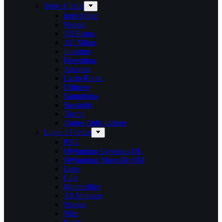
Serie A Italie
Inter Milan
Napoli
AS Roma
AC Milan
Juventus
Fiorentina
Atalanta
Lazio Rome
Udinese
Sampdoria
Sassuolo
Torino
Autres clubs italiens
Ligue 1 France
PSG
Olympique Lyonnais OL
Olympique Marseille OM
Lens
Lille
Montpellier
AS Monaco
Nantes
Nice