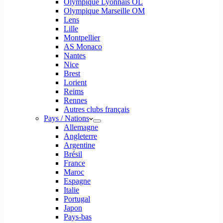
Olympique Lyonnais OL
Olympique Marseille OM
Lens
Lille
Montpellier
AS Monaco
Nantes
Nice
Brest
Lorient
Reims
Rennes
Autres clubs français
Pays / Nations
Allemagne
Angleterre
Argentine
Brésil
France
Maroc
Espagne
Italie
Portugal
Japon
Pays-bas