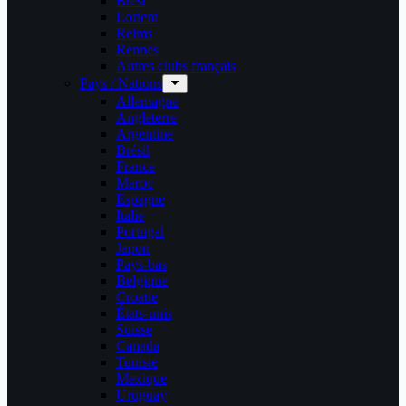
Brest
Lorient
Reims
Rennes
Autres clubs français
Pays / Nations
Allemagne
Angleterre
Argentine
Brésil
France
Maroc
Espagne
Italie
Portugal
Japon
Pays-bas
Belgique
Croatie
États-unis
Suisse
Canada
Tunisie
Mexique
Uruguay