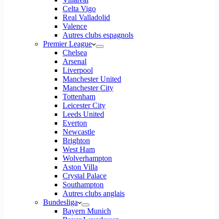
Celta Vigo
Real Valladolid
Valence
Autres clubs espagnols
Premier League
Chelsea
Arsenal
Liverpool
Manchester United
Manchester City
Tottenham
Leicester City
Leeds United
Everton
Newcastle
Brighton
West Ham
Wolverhampton
Aston Villa
Crystal Palace
Southampton
Autres clubs anglais
Bundesliga
Bayern Munich