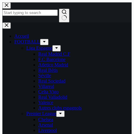
Passer
au
contenu
Aucun
résultat
Accueil
FOOTBALL
Liga Espagne
Real Madrid C.F
F.C Barcelone
Atletico Madrid
Real Bétis
Séville
Real Sociedad
Villareal
Celta Vigo
Real Valladolid
Valence
Autres clubs espagnols
Premier League
Chelsea
Arsenal
Liverpool