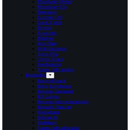
Manchester United
Manchester City
Tottenham
Leicester City
Leeds United
Everton
Newcastle
Brighton
West Ham
Wolverhampton
Aston Villa
Crystal Palace
Southampton
Autres clubs anglais
Bundesliga
Bayern Munich
Bayer Leverkusen
Borussia Dortmund
RB Leipzig
Borussia Mönchengladbach
Eintracht Francfurt
Hoffenhaim
Schalke 04
Wolfsburg
Autres clubs allemands