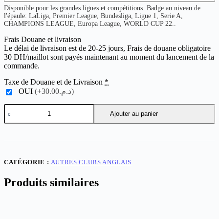
Disponible pour les grandes ligues et compétitions. Badge au niveau de
l'épaule: LaLiga, Premier League, Bundesliga, Ligue 1, Serie A,
CHAMPIONS LEAGUE, Europa League, WORLD CUP 22..
Frais Douane et livraison
Le délai de livraison est de 20-25 jours, Frais de douane obligatoire
30 DH/maillot sont payés maintenant au moment du lancement de la
commande.
Taxe de Douane et de Livraison
*
OUI
(+د.م.30.00)
quantité
Ajouter au panier
de
Fulham
Away
CATÉGORIE :
AUTRES CLUBS ANGLAIS
Produits similaires