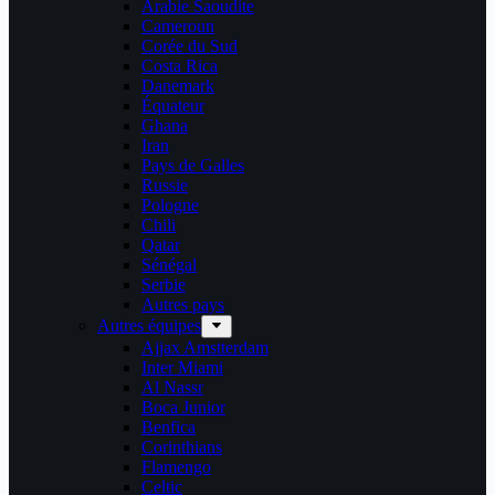
Arabie Saoudite
Cameroun
Corée du Sud
Costa Rica
Danemark
Équateur
Ghana
Iran
Pays de Galles
Russie
Pologne
Chili
Qatar
Sénégal
Serbie
Autres pays
Autres équipes
Ajjax Amstterdam
Inter Miami
Al Nassr
Boca Junior
Benfica
Corinthians
Flamengo
Celtic