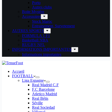
Porto
Autres clubs
Boite Mystère
Accessoires
Stock Maroc
Entrainement, Survetement
AUTRES SPORTS
FORMULA 1 F1
Basketball NBA
RUGBY NFL
INFORMATIONS IMPORTANTES
Informations importantes
Accueil
FOOTBALL
Liga Espagne
Real Madrid C.F
F.C Barcelone
Atletico Madrid
Real Bétis
Séville
Real Sociedad
Villareal