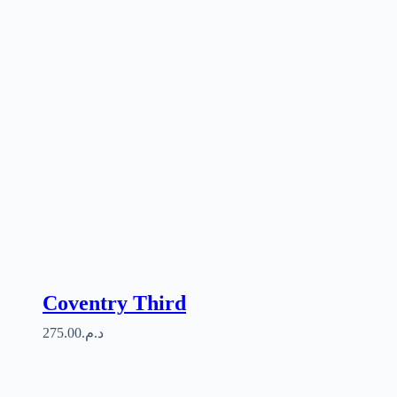
Coventry Third
275.00
د.م.