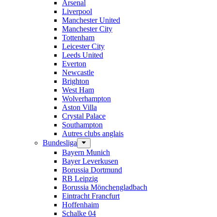
Arsenal
Liverpool
Manchester United
Manchester City
Tottenham
Leicester City
Leeds United
Everton
Newcastle
Brighton
West Ham
Wolverhampton
Aston Villa
Crystal Palace
Southampton
Autres clubs anglais
Bundesliga
Bayern Munich
Bayer Leverkusen
Borussia Dortmund
RB Leipzig
Borussia Mönchengladbach
Eintracht Francfurt
Hoffenhaim
Schalke 04