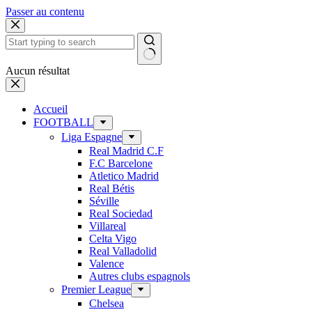
Passer au contenu
Aucun résultat
Accueil
FOOTBALL
Liga Espagne
Real Madrid C.F
F.C Barcelone
Atletico Madrid
Real Bétis
Séville
Real Sociedad
Villareal
Celta Vigo
Real Valladolid
Valence
Autres clubs espagnols
Premier League
Chelsea