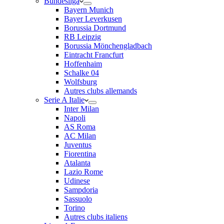
Bundesliga
Bayern Munich
Bayer Leverkusen
Borussia Dortmund
RB Leipzig
Borussia Mönchengladbach
Eintracht Francfurt
Hoffenhaim
Schalke 04
Wolfsburg
Autres clubs allemands
Serie A Italie
Inter Milan
Napoli
AS Roma
AC Milan
Juventus
Fiorentina
Atalanta
Lazio Rome
Udinese
Sampdoria
Sassuolo
Torino
Autres clubs italiens