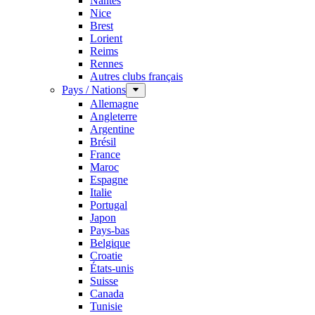
Nantes
Nice
Brest
Lorient
Reims
Rennes
Autres clubs français
Pays / Nations
Allemagne
Angleterre
Argentine
Brésil
France
Maroc
Espagne
Italie
Portugal
Japon
Pays-bas
Belgique
Croatie
États-unis
Suisse
Canada
Tunisie