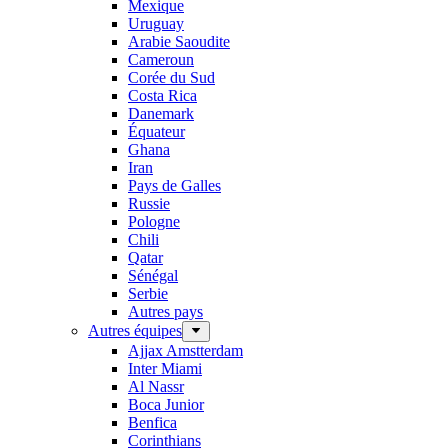
Mexique
Uruguay
Arabie Saoudite
Cameroun
Corée du Sud
Costa Rica
Danemark
Équateur
Ghana
Iran
Pays de Galles
Russie
Pologne
Chili
Qatar
Sénégal
Serbie
Autres pays
Autres équipes
Ajjax Amstterdam
Inter Miami
Al Nassr
Boca Junior
Benfica
Corinthians