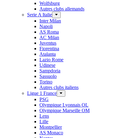
Wolfsburg
Autres clubs allemands
Serie A Italie
Inter Milan
Napoli
AS Roma
AC Milan
Juventus
Fiorentina
Atalanta
Lazio Rome
Udinese
Sampdoria
Sassuolo
Torino
Autres clubs italiens
Ligue 1 France
PSG
Olympique Lyonnais OL
Olympique Marseille OM
Lens
Lille
Montpellier
AS Monaco