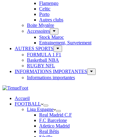
Flamengo
Celtic
Porto
Autres clubs
Boite Mystère
Accessoires
Stock Maroc
Entrainement, Survetement
AUTRES SPORTS
FORMULA 1 F1
Basketball NBA
RUGBY NFL
INFORMATIONS IMPORTANTES
Informations importantes
Accueil
FOOTBALL
Liga Espagne
Real Madrid C.F
F.C Barcelone
Atletico Madrid
Real Bétis
Séville