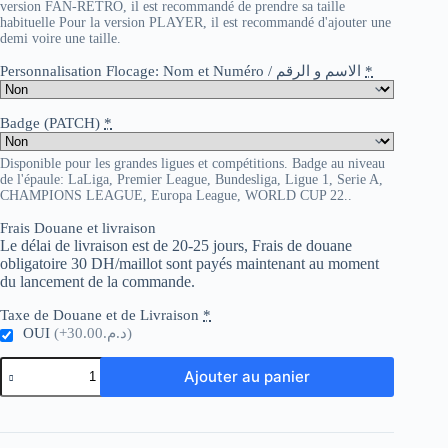
version FAN-RETRO, il est recommandé de prendre sa taille
habituelle Pour la version PLAYER, il est recommandé d'ajouter une
demi voire une taille.
Personnalisation Flocage: Nom et Numéro / الاسم و الرقم
*
Badge (PATCH)
*
Disponible pour les grandes ligues et compétitions. Badge au niveau
de l'épaule: LaLiga, Premier League, Bundesliga, Ligue 1, Serie A,
CHAMPIONS LEAGUE, Europa League, WORLD CUP 22..
Frais Douane et livraison
Le délai de livraison est de 20-25 jours, Frais de douane
obligatoire 30 DH/maillot sont payés maintenant au moment
du lancement de la commande.
Taxe de Douane et de Livraison
*
OUI
(+د.م.30.00)
quantité
Ajouter au panier
de
Inter
Milano
Pre-