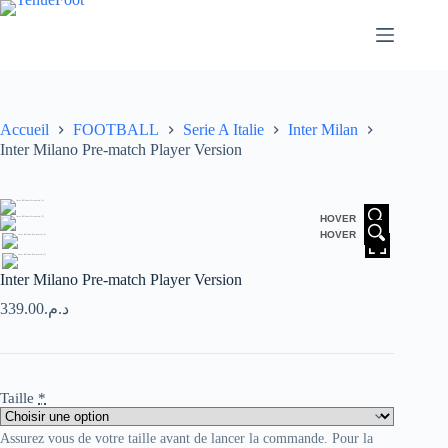
Passer
au
contenu
Accueil
FOOTBALL
Serie A Italie
Inter Milan
Inter Milano Pre-match Player Version
HOVER
HOVER
Inter Milano Pre-match Player Version
339.00
د.م.
Taille
*
Assurez vous de votre taille avant de lancer la commande. Pour la