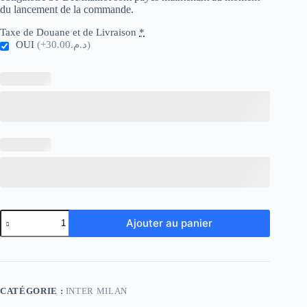
du lancement de la commande.
Taxe de Douane et de Livraison
*
OUI
(+د.م.30.00)
quantité
Ajouter au panier
de
Inter
Milano
Retro
95-
96
CATÉGORIE :
INTER MILAN
Third