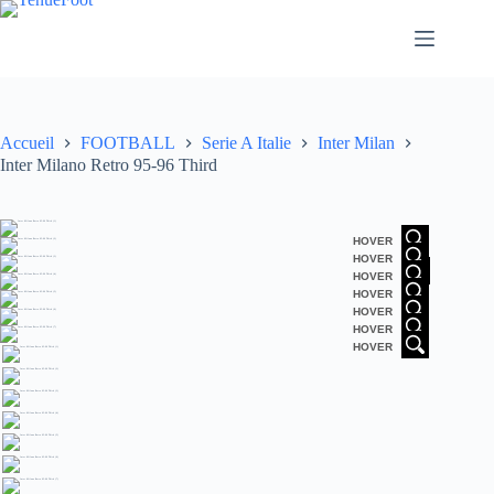
Passer
au
contenu
Accueil
FOOTBALL
Serie A Italie
Inter Milan
Inter Milano Retro 95-96 Third
HOVER
HOVER
HOVER
HOVER
HOVER
HOVER
HOVER